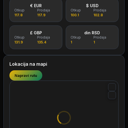
€ EUR
$ USD
Otkup
Prodaja
Otkup
Prodaja
117.8
117.9
100.1
102.8
£ GBP
din RSD
Otkup
Prodaja
Otkup
Prodaja
131.9
135.4
1
1
Lokacija na mapi
Napravi rutu