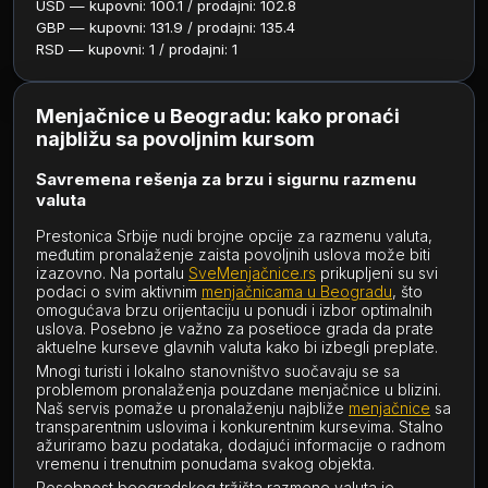
USD — kupovni: 100.1 / prodajni: 102.8
GBP — kupovni: 131.9 / prodajni: 135.4
RSD — kupovni: 1 / prodajni: 1
Menjačnice u Beogradu: kako pronaći
najbližu sa povoljnim kursom
Savremena rešenja za brzu i sigurnu razmenu
valuta
Prestonica Srbije nudi brojne opcije za razmenu valuta,
međutim pronalaženje zaista povoljnih uslova može biti
izazovno. Na portalu
SveMenjačnice.rs
prikupljeni su svi
podaci o svim aktivnim
menjačnicama u Beogradu
, što
omogućava brzu orijentaciju u ponudi i izbor optimalnih
uslova. Posebno je važno za posetioce grada da prate
aktuelne kurseve glavnih valuta kako bi izbegli preplate.
Mnogi turisti i lokalno stanovništvo suočavaju se sa
problemom pronalaženja pouzdane menjačnice u blizini.
Naš servis pomaže u pronalaženju najbliže
menjačnice
sa
transparentnim uslovima i konkurentnim kursevima. Stalno
ažuriramo bazu podataka, dodajući informacije o radnom
vremenu i trenutnim ponudama svakog objekta.
Posebnost beogradskog tržišta razmene valuta je