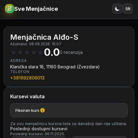
Sve Menjačnice
SR
€
RSD
Menjačnica Alđo-S
Ažurirano: 08.08.2026. 15:07
0.0
★
★
★
★
★
0
recenzija
ADRESA
Klanička stara 18, 11160 Beograd (Zvezdara)
TELEFON
+381692806013
Kursevi valuta
Fiksiran kurs
Za ovu menjačnicu kursna lista za današnji dan nije učitana.
Poslednji dostupni kursevi
Poslednji kursevi: 06.11.2025.