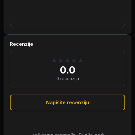
Recenzije
★
★
★
★
★
0.0
0
recenzija
Napišite recenziju