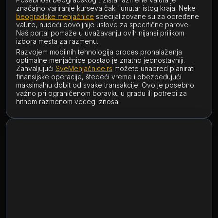
značajno variranje kurseva čak i unutar istog kraja. Neke
beogradske menjačnice
specijalizovane su za određene
valute, nudeći povoljnije uslove za specifične parove.
Naš portal pomaže u uvažavanju ovih nijansi prilikom
izbora mesta za razmenu.
Razvojem mobilnih tehnologija proces pronalaženja
optimalne menjačnice postao je znatno jednostavniji.
Zahvaljujući
SveMenjačnice.rs
možete unapred planirati
finansijske operacije, štedeći vreme i obezbeđujući
maksimalnu dobit od svake transakcije. Ovo je posebno
važno pri ograničenom boravku u gradu ili potrebi za
hitnom razmenom većeg iznosa.