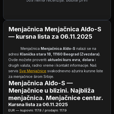
Još nema recenzija. Budite prvi!
Menjačnica Menjačnica Alđo-S
— kursna lista za 06.11.2025
            Menjačnica 
Menjačnica Alđo-S
 nalazi se na 
adresi 
Klanička stara 18, 11160 Beograd (Zvezdara)
. 
Ovde možete proveriti 
aktuelni kurs evra
, 
dolara
 i 
drugih valuta, radno vreme i kontakt informacije. Naš 
servis 
Sve Menjačnice
 svakodnevno ažurira kursne liste 
za menjačnice širom Srbije.        
Menjačnica Alđo-S —
Menjačnice u blizini. Najbliža
menjačnica. Menjačnice centar.
Kursna lista za 06.11.2025
EUR — kupovni: 117.8 / prodajni: 117.9