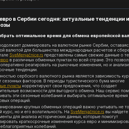
евро в Сербии сегодня: актуальные тенденции 
нозы
ыбрать оптимальное время для обмена европейской ва
родолжает доминировать на валютном рынке Сербии, оставаяс
ой валютой для большинства международных расчетов и сбер
тале
SveMenjačnice.rs
представлены самые свежие данные о т
евро
в различных обменных пунктах по всей стране. Это позвол
 оперативно реагировать на рыночные изменения, но и анализ
рочные тенденции.
ностью сербского валютного рынка является зависимость кур
т сезонных факторов. В периоды туристического бума многие
ые пункты
корректируют свои предложения, что создает
ительные возможности для выгодного обмена. Наш сервис пом
ивать эти сезонные колебания и выбирать оптимальное время
овых операций.
анировании крупных обменных операций важно учитывать не т
й курс, но и его волатильность. На
SveMenjačnice.rs
вы найдете
менты для анализа исторических данных, которые помогут
зировать краткосрочные изменения курса евро и минимизиров
неблагоприятных колебаний.