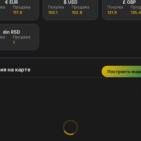
€ EUR
$ USD
£ GBP
пка
Продажа
Покупка
Продажа
Покупка
Прод
117.9
100.1
102.8
131.9
135.4
din RSD
пка
Продажа
1
ия на карте
Построить ма