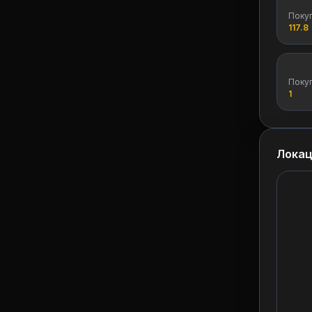
Поку
117.8
Поку
1
Локац