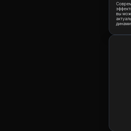
Соврем
эффект
вы мож
актуал
динами