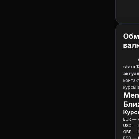
Обм
вал
stara 
актуал
контак
курсы в
Men
Бли
Курсы
EUR — ku
USD — ku
GBP — ku
RSD — ku