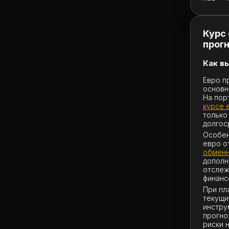
Курс 
прог
Как в
Евро п
основн
На пор
курсе 
только
долгос
Особен
евро о
обменн
дополн
отслеж
финанс
При пл
текущи
инстру
прогно
риски 