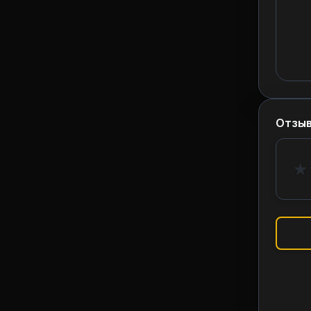
Отзы
★