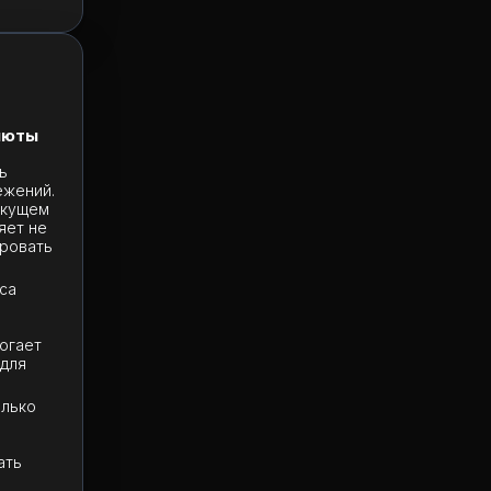
и
люты
ь
ежений.
екущем
яет не
ировать
са
огает
 для
олько
ать