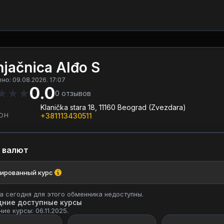
jačnica Alđo S
но: 09.08.2026. 17:07
0.0
★
★
★
0
отзывов
Klanička stara 18, 11160 Beograd (Zvezdara)
ОН
+381113430511
 валют
ированный курс
а сегодня для этого обменника недоступны.
дние доступные курсы
ие курсы: 06.11.2025.