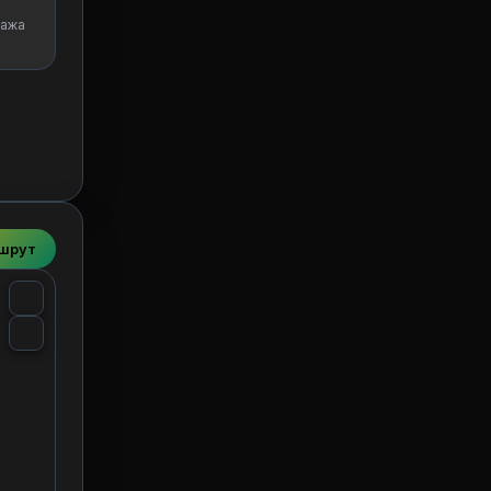
ажа
ршрут