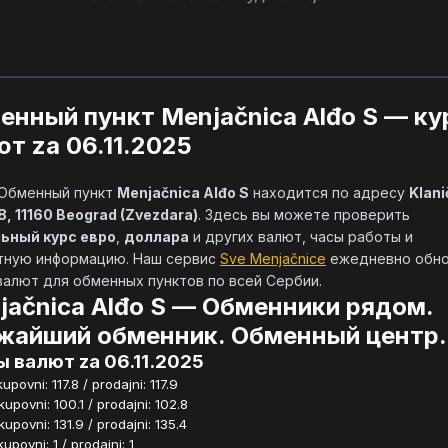
енный пункт Menjačnica Alđo S — к
ют za 06.11.2025
            Обменный пункт 
Menjačnica Alđo S
 находится по адресу 
Klani
18, 11160 Beograd (Zvezdara)
. Здесь вы можете проверить 
ьный курс евро
, 
доллара
 и других валют, часы работы и 
тную информацию. Наш сервис 
Sve Menjačnice
 ежедневно обно
алют для обменных пунктов по всей Сербии.        
jačnica Alđo S — Обменники рядом.
жайший обменник. Обменный центр.
 валют za 06.11.2025
povni: 117.8 / prodajni: 117.9
povni: 100.1 / prodajni: 102.8
povni: 131.9 / prodajni: 135.4
povni: 1 / prodajni: 1