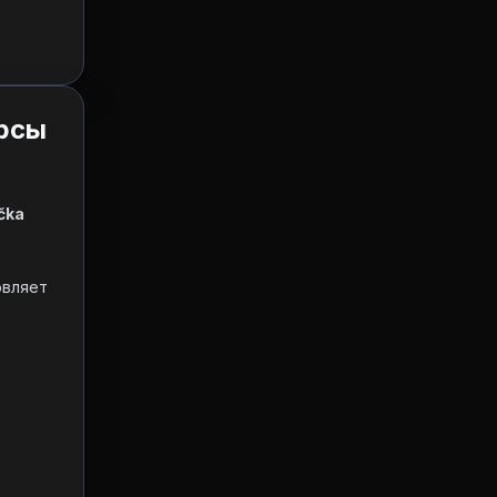
урсы
čka 
вляет 