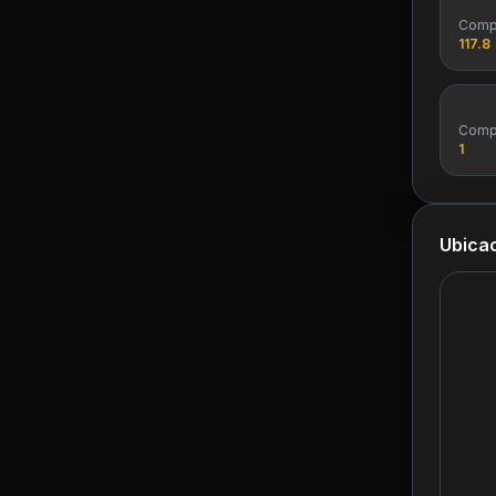
Comp
117.8
Comp
1
Ubicac