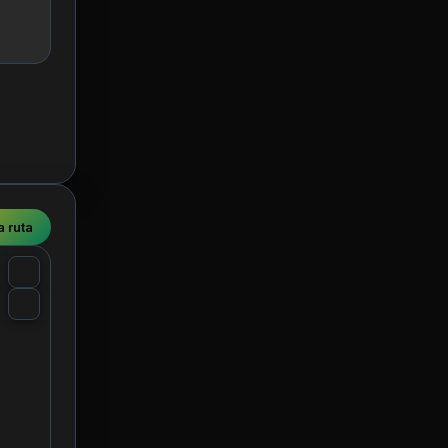
a
a ruta