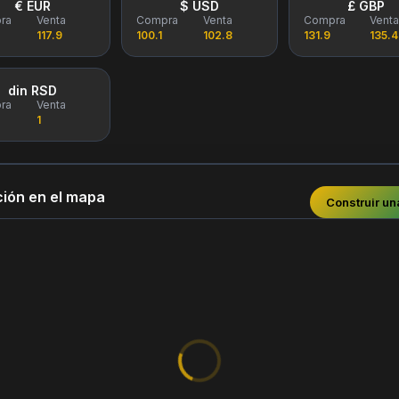
€ EUR
$ USD
£ GBP
ra
Venta
Compra
Venta
Compra
Vent
117.9
100.1
102.8
131.9
135.4
din RSD
ra
Venta
1
ión en el mapa
Construir un