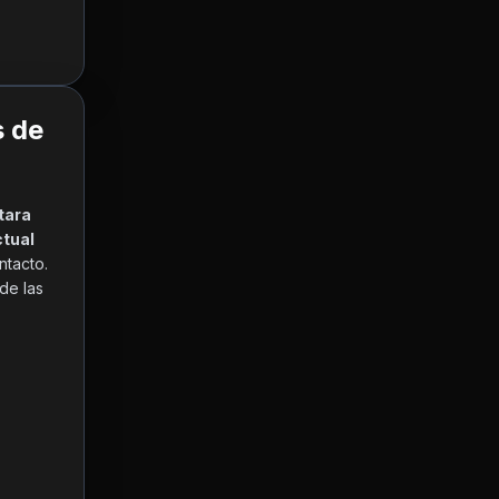
s de
tara 
tual 
tacto. 
de las 