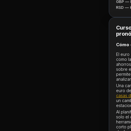
GBP — ku
RSD — ku
Curso
pronó
Cómo e
El euro
como la
ahorros
sobre 
permite
analiza
Una car
euro de
casas 
un camb
estacio
Al plan
solo el 
herrami
corto p