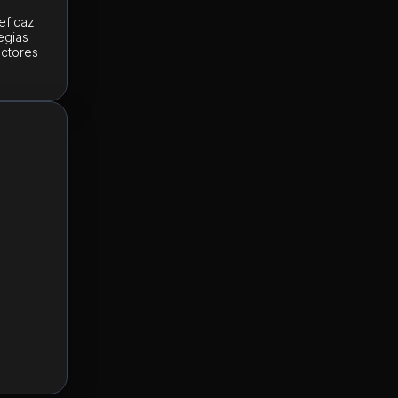
eficaz
egias
actores