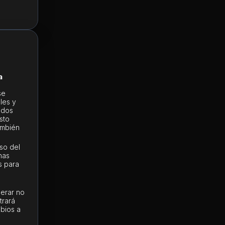
a
se
les y
ados
sto
ambién
so del
has
s para
derar no
rará
mbios a