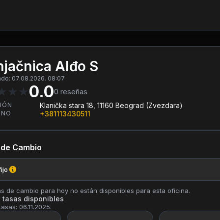
jačnica Alđo S
ado: 07.08.2026. 08:07
0.0
★
★
★
0
reseñas
IÓN
Klanička stara 18, 11160 Beograd (Zvezdara)
ONO
+381113430511
 de Cambio
ijo
as de cambio para hoy no están disponibles para esta oficina.
 tasas disponibles
tasas: 06.11.2025.