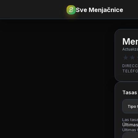
Sve Menjačnice
€
RSD
Men
Actualiz
★
★
DIRECC
TELÉF
Tasas
Tipo f
Las tas
Últimas
Últimas 