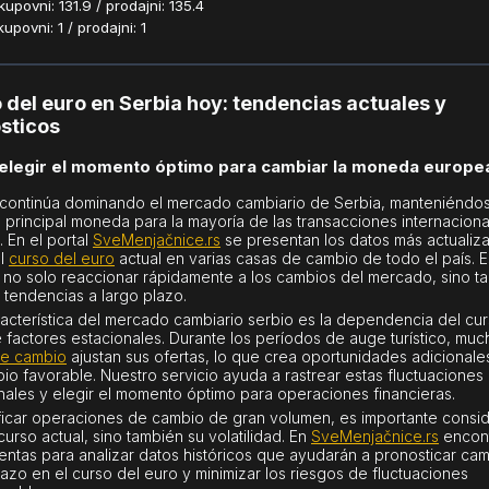
povni: 131.9 / prodajni: 135.4
povni: 1 / prodajni: 1
 del euro en Serbia hoy: tendencias actuales y
sticos
legir el momento óptimo para cambiar la moneda europe
 continúa dominando el mercado cambiario de Serbia, manteniéndo
 principal moneda para la mayoría de las transacciones internaciona
. En el portal
SveMenjačnice.rs
se presentan los datos más actualiz
el
curso del euro
actual en varias casas de cambio de todo el país. E
 no solo reaccionar rápidamente a los cambios del mercado, sino t
r tendencias a largo plazo.
acterística del mercado cambiario serbio es la dependencia del cur
 factores estacionales. Durante los períodos de auge turístico, muc
de cambio
ajustan sus ofertas, lo que crea oportunidades adicionale
io favorable. Nuestro servicio ayuda a rastrear estas fluctuaciones
nales y elegir el momento óptimo para operaciones financieras.
ificar operaciones de cambio de gran volumen, es importante consi
curso actual, sino también su volatilidad. En
SveMenjačnice.rs
encont
entas para analizar datos históricos que ayudarán a pronosticar ca
lazo en el curso del euro y minimizar los riesgos de fluctuaciones