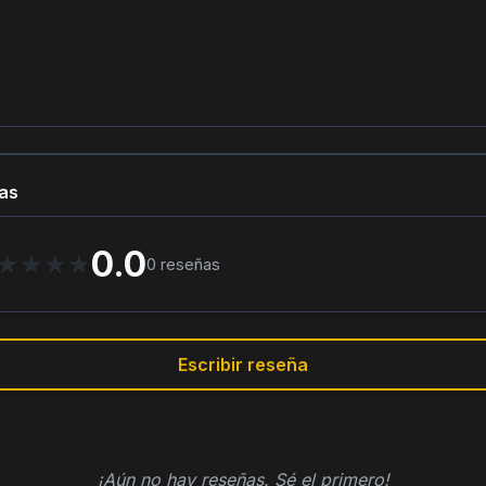
as
0.0
★
★
★
★
0
reseñas
Escribir reseña
¡Aún no hay reseñas. Sé el primero!