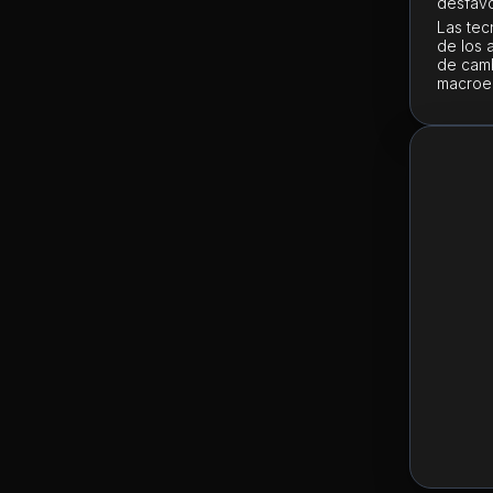
desfavo
Las tec
de los 
de camb
macroec