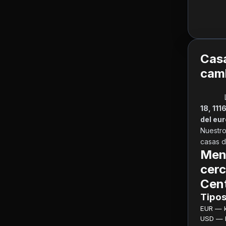
Casa
camb
18, 11
del eur
Nuestro
casas d
Men
cerc
Cent
Tipos
EUR — ku
USD — ku