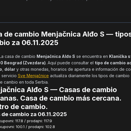
 de cambio Menjačnica Alđo S — tipo
io za 06.11.2025
            La casa de cambio 
Menjačnica Alđo S
 se encuentra en 
Klanička s
160 Beograd (Zvezdara)
. Aquí puede consultar el 
tipo de cambio ac
o
, 
dólar
 y otras monedas, horarios de apertura e información de con
 servicio 
Sve Menjačnice
 actualiza diariamente los tipos de cambio 
e cambio en toda Serbia.        
jačnica Alđo S — Casas de cambio
anas. Casa de cambio más cercana.
ro de cambio.
 de cambio za 06.11.2025
povni: 117.8 / prodajni: 117.9
povni: 100.1 / prodajni: 102.8