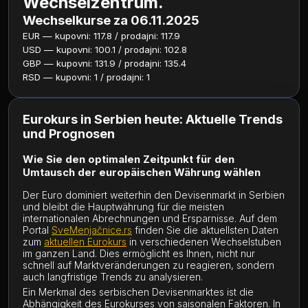
Wechselzentrum.
Wechselkurse za 06.11.2025
EUR — kupovni: 117.8 / prodajni: 117.9
USD — kupovni: 100.1 / prodajni: 102.8
GBP — kupovni: 131.9 / prodajni: 135.4
RSD — kupovni: 1 / prodajni: 1
Eurokurs in Serbien heute: Aktuelle Trends
und Prognosen
Wie Sie den optimalen Zeitpunkt für den
Umtausch der europäischen Währung wählen
Der Euro dominiert weiterhin den Devisenmarkt in Serbien
und bleibt die Hauptwährung für die meisten
internationalen Abrechnungen und Ersparnisse. Auf dem
Portal
SveMenjačnice.rs
finden Sie die aktuellsten Daten
zum
aktuellen Eurokurs
in verschiedenen Wechselstuben
im ganzen Land. Dies ermöglicht es Ihnen, nicht nur
schnell auf Marktveränderungen zu reagieren, sondern
auch langfristige Trends zu analysieren.
Ein Merkmal des serbischen Devisenmarktes ist die
Abhängigkeit des Eurokurses von saisonalen Faktoren. In