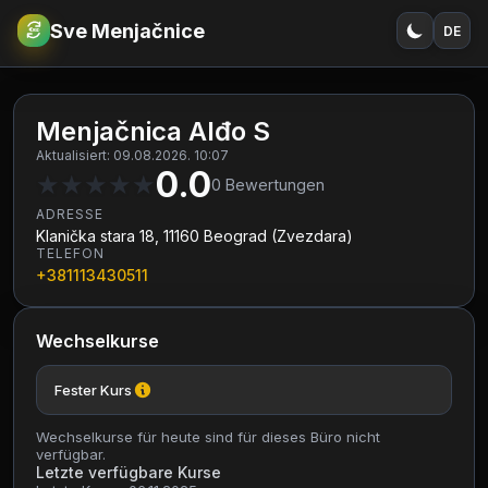
Sve Menjačnice
DE
€
RSD
Menjačnica Alđo S
Aktualisiert: 09.08.2026. 10:07
0.0
★
★
★
★
★
0
Bewertungen
ADRESSE
Klanička stara 18, 11160 Beograd (Zvezdara)
TELEFON
+381113430511
Wechselkurse
Fester Kurs
Wechselkurse für heute sind für dieses Büro nicht
verfügbar.
Letzte verfügbare Kurse