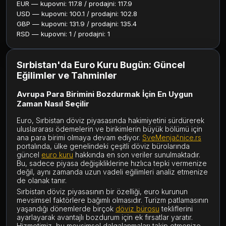
EUR — kupovni: 117.8 / prodajni: 117.9
USD — kupovni: 100.1 / prodajni: 102.8
GBP — kupovni: 131.9 / prodajni: 135.4
RSD — kupovni: 1 / prodajni: 1
Sırbistan'da Euro Kuru Bugün: Güncel
Eğilimler ve Tahminler
Avrupa Para Birimini Bozdurmak İçin En Uygun
Zaman Nasıl Seçilir
Euro, Sırbistan döviz piyasasında hakimiyetini sürdürerek
uluslararası ödemelerin ve birikimlerin büyük bölümü için
ana para birimi olmaya devam ediyor.
SveMenjačnice.rs
portalında, ülke genelindeki çeşitli döviz bürolarında
güncel
euro kuru
hakkında en son veriler sunulmaktadır.
Bu, sadece piyasa değişikliklerine hızlıca tepki vermenize
değil, aynı zamanda uzun vadeli eğilimleri analiz etmenize
de olanak tanır.
Sırbistan döviz piyasasının bir özelliği, euro kurunun
mevsimsel faktörlere bağımlı olmasıdır. Turizm patlamasının
yaşandığı dönemlerde birçok
döviz bürosu
tekliflerini
ayarlayarak avantajlı bozdurum için ek fırsatlar yaratır.
Hizmetimiz, bu mevsimsel dalgalanmaları takip etmenize