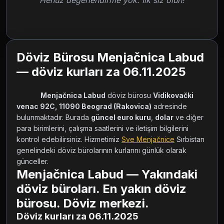
Henüz değerlendirme yok. İlk siz olun!
Döviz Bürosu Menjačnica Labud
— döviz kurları za 06.11.2025
Menjačnica Labud
 döviz bürosu 
Vidikovački 
venac 92C, 11090 Beograd (Rakovica)
 adresinde 
bulunmaktadır. Burada 
güncel euro kuru
, 
dolar
 ve diğer 
para birimlerini, çalışma saatlerini ve iletişim bilgilerini 
kontrol edebilirsiniz. Hizmetimiz 
Sve Menjačnice
 Sırbistan 
genelindeki döviz bürolarının kurlarını günlük olarak 
günceller.        
Menjačnica Labud — Yakındaki
döviz büroları. En yakın döviz
bürosu. Döviz merkezi.
Döviz kurları za 06.11.2025