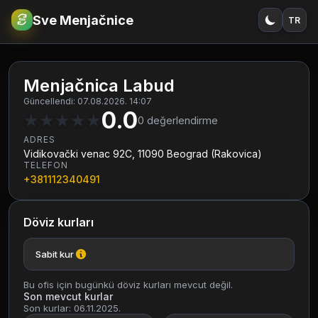
Sve Menjačnice
TR
€
RSD
Menjačnica Labud
Güncellendi: 07.08.2026. 14:07
0.0
★
★
★
★
★
0
değerlendirme
ADRES
Vidikovački venac 92C, 11090 Beograd (Rakovica)
TELEFON
+381112340491
Döviz kurları
Sabit kur
Bu ofis için bugünkü döviz kurları mevcut değil.
Son mevcut kurlar
Son kurlar: 06.11.2025.