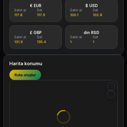
€ EUR
$ USD
Satın al
Sat
Satın al
Sat
117.8
117.9
100.1
102.8
£ GBP
din RSD
Satın al
Sat
Satın al
Sat
131.9
135.4
1
1
Harita konumu
Rota oluştur