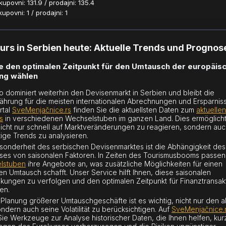
povni: 131.9 / prodajni: 135.4
povni: 1 / prodajni: 1
urs in Serbien heute: Aktuelle Trends und Prognos
e den optimalen Zeitpunkt für den Umtausch der europäis
ng wählen
o dominiert weiterhin den Devisenmarkt in Serbien und bleibt die
hrung für die meisten internationalen Abrechnungen und Ersparniss
rtal
SveMenjačnice.rs
finden Sie die aktuellsten Daten zum
aktuellen
s
in verschiedenen Wechselstuben im ganzen Land. Dies ermöglicht
nicht nur schnell auf Marktveränderungen zu reagieren, sondern au
stige Trends zu analysieren.
sonderheit des serbischen Devisenmarktes ist die Abhängigkeit des
ses von saisonalen Faktoren. In Zeiten des Tourismusbooms passen
lstuben
ihre Angebote an, was zusätzliche Möglichkeiten für einen
en Umtausch schafft. Unser Service hilft Ihnen, diese saisonalen
ungen zu verfolgen und den optimalen Zeitpunkt für Finanztransak
en.
 Planung größerer Umtauschgeschäfte ist es wichtig, nicht nur den a
ondern auch seine Volatilität zu berücksichtigen. Auf
SveMenjačnice.
Sie Werkzeuge zur Analyse historischer Daten, die Ihnen helfen, kurz