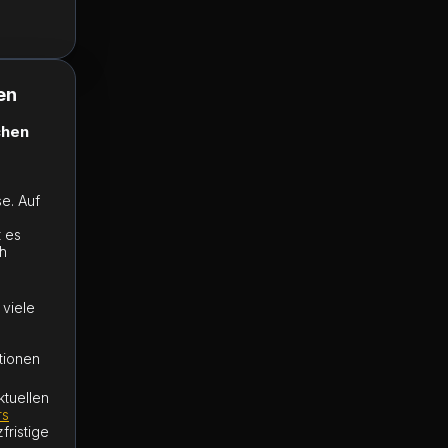
en
chen
e. Auf
 es
ch
 viele
tionen
ktuellen
rs
fristige