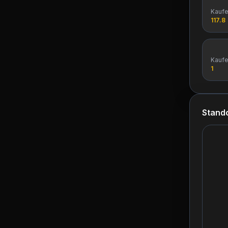
Kauf
117.8
Kauf
1
Stando