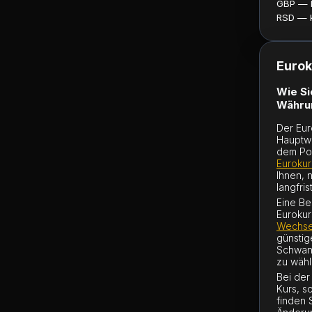
GBP — ku
RSD — ku
Eurok
Wie Si
Währu
Der Eur
Hauptwä
dem Po
Eurokur
Ihnen, 
langfri
Eine Be
Eurokur
Wechse
günstig
Schwank
zu wähl
Bei der
Kurs, s
finden 