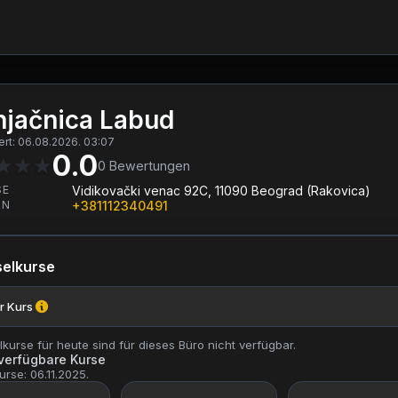
jačnica Labud
iert: 06.08.2026. 03:07
0.0
★
★
★
0
Bewertungen
SE
Vidikovački venac 92C, 11090 Beograd (Rakovica)
ON
+381112340491
elkurse
r Kurs
kurse für heute sind für dieses Büro nicht verfügbar.
 verfügbare Kurse
urse: 06.11.2025.