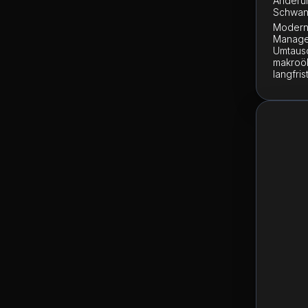
Änderun
Schwan
Moderne
Manage
Umtausc
makroök
langfri