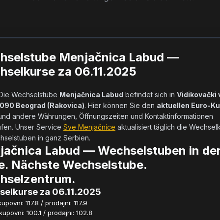
hselstube Menjačnica Labud —
selkurse za 06.11.2025
            Die Wechselstube 
Menjačnica Labud
 befindet sich in 
Vidikovački 
1090 Beograd (Rakovica)
. Hier können Sie den 
aktuellen Euro-Ku
und andere Währungen, Öffnungszeiten und Kontaktinformationen 
fen. Unser Service 
Sve Menjačnice
 aktualisiert täglich die Wechselk
selstuben in ganz Serbien.        
jačnica Labud — Wechselstuben in de
e. Nächste Wechselstube.
hselzentrum.
elkurse za 06.11.2025
povni: 117.8 / prodajni: 117.9
povni: 100.1 / prodajni: 102.8