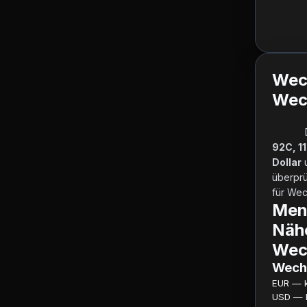
Wec
Wech
92C, 1
Dollar
 
überprü
für Wech
Men
Näh
Wec
Wechs
EUR — ku
USD — ku