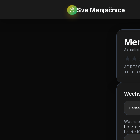
Sve Menjačnice
€
RSD
Men
Aktualis
★
★
ADRES
TELEF
Wechs
Feste
Wechsel
Letzte
Letzte K