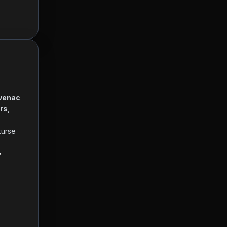
venac 
rs
, 
urse 
r