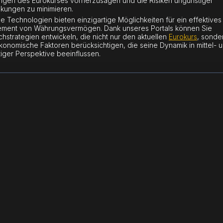
gen des Eurokurses vorherzusagen und die Risiken ungünstiger
kungen zu minimieren.
 Technologien bieten einzigartige Möglichkeiten für ein effektives
ment von Währungsvermögen. Dank unseres Portals können Sie
hstrategien entwickeln, die nicht nur den aktuellen
Eurokurs
, sonde
onomische Faktoren berücksichtigen, die seine Dynamik in mittel- 
stiger Perspektive beeinflussen.