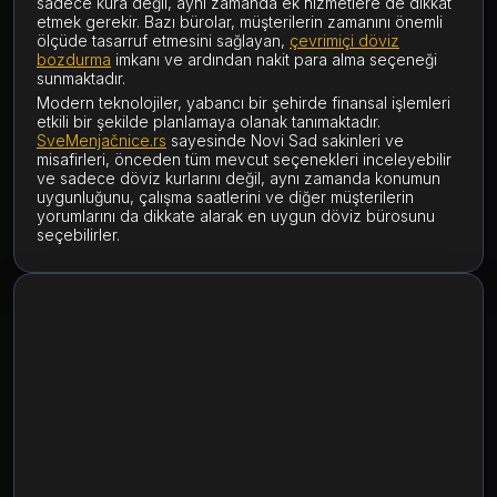
sadece kura değil, aynı zamanda ek hizmetlere de dikkat
etmek gerekir. Bazı bürolar, müşterilerin zamanını önemli
ölçüde tasarruf etmesini sağlayan,
çevrimiçi döviz
bozdurma
imkanı ve ardından nakit para alma seçeneği
sunmaktadır.
Modern teknolojiler, yabancı bir şehirde finansal işlemleri
etkili bir şekilde planlamaya olanak tanımaktadır.
SveMenjačnice.rs
sayesinde Novi Sad sakinleri ve
misafirleri, önceden tüm mevcut seçenekleri inceleyebilir
ve sadece döviz kurlarını değil, aynı zamanda konumun
uygunluğunu, çalışma saatlerini ve diğer müşterilerin
yorumlarını da dikkate alarak en uygun döviz bürosunu
seçebilirler.