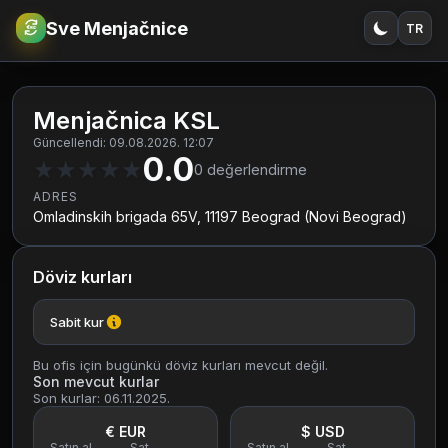
Sve Menjačnice
TR
€
RSD
Menjačnica KSL
Güncellendi: 09.08.2026. 12:07
0.0
★
★
★
★
★
0
değerlendirme
ADRES
Omladinskih brigada 65V, 11197 Beograd (Novi Beograd)
Döviz kurları
Sabit kur
Bu ofis için bugünkü döviz kurları mevcut değil.
Son mevcut kurlar
Son kurlar: 06.11.2025.
€ EUR
$ USD
Satın al
Sat
Satın al
Sat