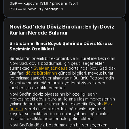
GBP — kupovni: 131.9 / prodajni: 135.4
RSD — kupovni: 1 / prodajni: 1
Novi Sad'deki Döviz Büroları: En İyi Döviz
Kurları Nerede Bulunur
Sırbistan'ın İkinci Büyük Şehrinde Döviz Bürosu
Seçiminin Özellikleri
Sırbistan'ın önemli bir ekonomik ve kültürel merkezi olan
Novi Sad, döviz bozdurmak için çeşitli seçenekler
sunmaktadır.
SveMenjačnice.rs
portalında, Novi Sad'daki
tüm faal
döviz bürolarının
güncel bilgileri, mevcut kurları
ve çalışma saatleri yer almaktadır. Bu, ünlü Petrovaradin
Kalesi ve şehrin diğer turistik yerlerini ziyaret eden
turistler için özellikle önemlidir.
Novi Sad'ın döviz piyasasının bir özelliği, şehir
merkezindeki döviz büroları ile ana ulaşım merkezlerinin
yakınında bulunanlar arasındaki rekabettir. Birçok
döviz
bürosu
, yerel üniversitelerdeki öğrenciler için özel
koşullar sunmakta ve bu da onları yabancı öğrenciler
arasında özellikle popüler hale getirmektedir.
Novi Sad'da döviz bozdurmak için bir yer seçerken,