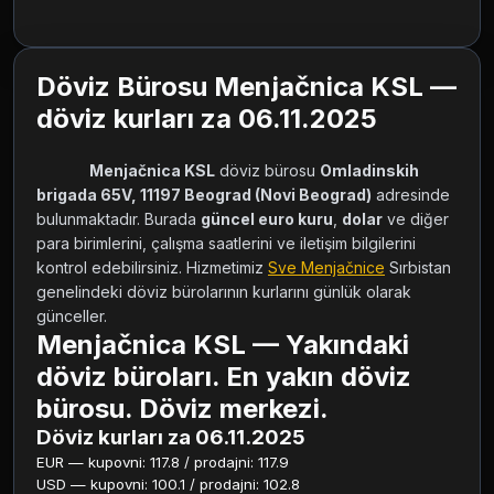
Döviz Bürosu Menjačnica KSL —
döviz kurları za 06.11.2025
Menjačnica KSL
 döviz bürosu 
Omladinskih 
brigada 65V, 11197 Beograd (Novi Beograd)
 adresinde 
bulunmaktadır. Burada 
güncel euro kuru
, 
dolar
 ve diğer 
para birimlerini, çalışma saatlerini ve iletişim bilgilerini 
kontrol edebilirsiniz. Hizmetimiz 
Sve Menjačnice
 Sırbistan 
genelindeki döviz bürolarının kurlarını günlük olarak 
günceller.        
Menjačnica KSL — Yakındaki
döviz büroları. En yakın döviz
bürosu. Döviz merkezi.
Döviz kurları za 06.11.2025
EUR — kupovni: 117.8 / prodajni: 117.9
USD — kupovni: 100.1 / prodajni: 102.8