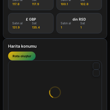
117.8
117.9
100.1
102.8
£ GBP
din RSD
Satın al
Sat
Satın al
Sat
131.9
135.4
1
1
Harita konumu
Rota oluştur