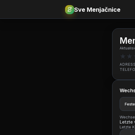
Sve Menjačnice
€
RSD
Men
Aktualis
★
★
ADRES
TELEF
Wechs
Feste
Wechsel
Letzte
Letzte K