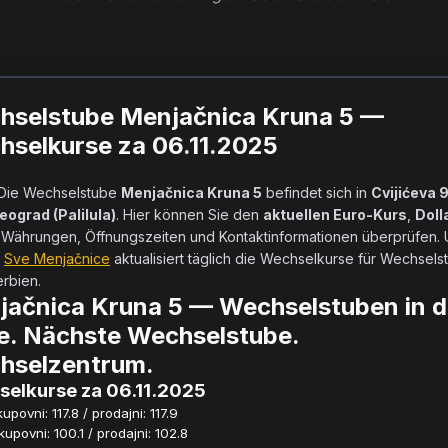
hselstube Menjačnica Kruna 5 —
selkurse za 06.11.2025
            Die Wechselstube 
Menjačnica Kruna 5
 befindet sich in 
Cvijićeva 9
eograd (Palilula)
. Hier können Sie den 
aktuellen Euro-Kurs
, 
Doll
Währungen, Öffnungszeiten und Kontaktinformationen überprüfen. U
 
Sve Menjačnice
 aktualisiert täglich die Wechselkurse für Wechselst
bien.        
ačnica Kruna 5 — Wechselstuben in d
e. Nächste Wechselstube.
hselzentrum.
elkurse za 06.11.2025
povni: 117.8 / prodajni: 117.9
povni: 100.1 / prodajni: 102.8