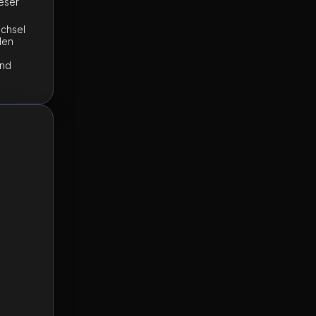
ieser
chsel
len
und