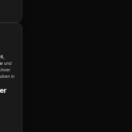
6, 
ar
 und 
nser 
uben in 
er