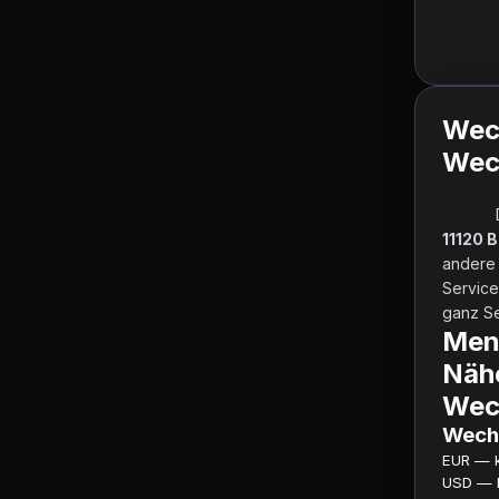
Wec
Wech
11120 B
andere 
Service
ganz Ser
Menj
Näh
Wec
Wechs
EUR — ku
USD — ku