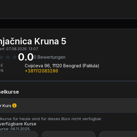
jačnica Kruna 5
iert: 07.08.2026. 13:07
0.0
★
★
★
0
Bewertungen
SE
Cvijićeva 96, 11120 Beograd (Palilula)
ON
+381112083286
elkurse
r Kurs
kurse für heute sind für dieses Büro nicht verfügbar.
 verfügbare Kurse
urse: 06.11.2025.