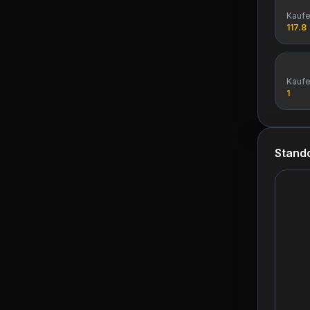
Kauf
117.8
Kauf
1
Stando