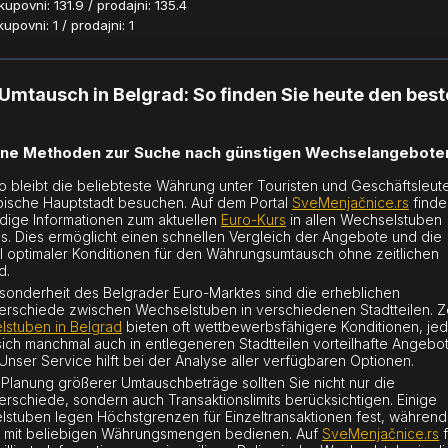
povni: 131.9 / prodajni: 135.4
povni: 1 / prodajni: 1
Umtausch in Belgrad: So finden Sie heute den bes
ne Methoden zur Suche nach günstigen Wechselangebote
o bleibt die beliebteste Währung unter Touristen und Geschäftsleute
bische Hauptstadt besuchen. Auf dem Portal
SveMenjačnice.rs
finde
ndige Informationen zum aktuellen
Euro-Kurs
in allen Wechselstuben
s. Dies ermöglicht einen schnellen Vergleich der Angebote und die
 optimaler Konditionen für den Währungsumtausch ohne zeitlichen
d.
sonderheit des Belgrader Euro-Marktes sind die erheblichen
erschiede zwischen Wechselstuben in verschiedenen Stadtteilen. Z
stuben in Belgrad
bieten oft wettbewerbsfähigere Konditionen, je
sich manchmal auch in entlegeneren Stadtteilen vorteilhafte Angebo
 Unser Service hilft bei der Analyse aller verfügbaren Optionen.
 Planung größerer Umtauschbeträge sollten Sie nicht nur die
erschiede, sondern auch Transaktionslimits berücksichtigen. Einige
stuben legen Höchstgrenzen für Einzeltransaktionen fest, währen
 mit beliebigen Währungsmengen bedienen. Auf
SveMenjačnice.rs
f