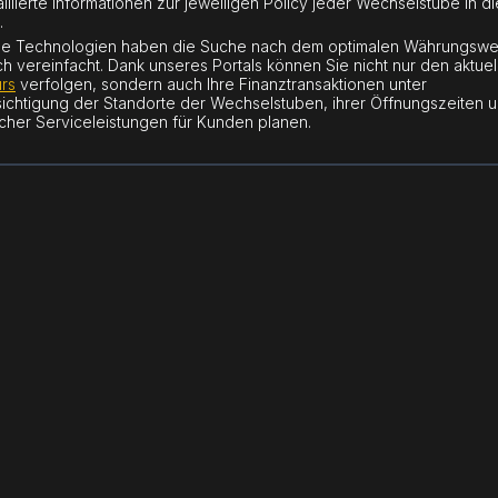
aillierte Informationen zur jeweiligen Policy jeder Wechselstube in d
.
e Technologien haben die Suche nach dem optimalen Währungswe
ch vereinfacht. Dank unseres Portals können Sie nicht nur den aktuel
rs
verfolgen, sondern auch Ihre Finanztransaktionen unter
ichtigung der Standorte der Wechselstuben, ihrer Öffnungszeiten 
icher Serviceleistungen für Kunden planen.