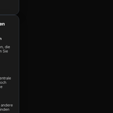
ten
n
n, die
n Sie
entrale
doch
te
d andere
inden