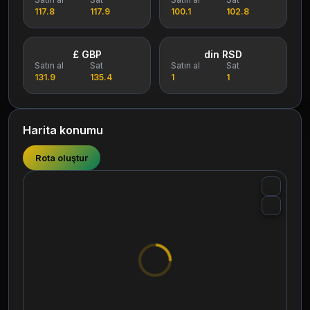
117.8
117.9
100.1
102.8
£ GBP
din RSD
Satın al
Sat
Satın al
Sat
131.9
135.4
1
1
Harita konumu
Rota oluştur