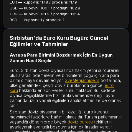
EUR — kupovni: 117.8 / prodajni: 117.9
USD — kupovni: 100.1 / prodajni: 102.8
GBP — kupovni: 131.9 / prodajni: 135.4
RSD — kupovni: 1 / prodajni: 1
Sırbistan'da Euro Kuru Bugün: Güncel
Eğilimler ve Tahminler
Avrupa Para Birimini Bozdurmak İçin En Uygun
Zaman Nasıl Seçilir
Euro, Sırbistan döviz piyasasında hakimiyetini sürdürerek
uluslararası ödemelerin ve birikimlerin çoğu için ana para
birimi olmaya devam ediyor.
SveMenjačnice.rs
portalında,
ülke genelindeki çeşitli döviz bürolarında güncel
euro
kuru
hakkında en son veriler sunulmaktadır. Bu, sadece
piyasa değişikliklerine hızlı tepki vermenize değil, aynı
zamanda uzun vadeli eğilimleri analiz etmenize de olanak
tanır.
Sırbistan döviz piyasasının bir özelliği, euro kurunun
mevsimsel faktörlere bağımlı olmasıdır. Turizm patlamasının
yaşandığı dönemlerde birçok
döviz bürosu
tekliflerini
ayarlayarak avantajlı bozdurma için ek fırsatlar yaratır.
Hizmetimiz, bu mevsimsel dalgalanmaları takip etmenize