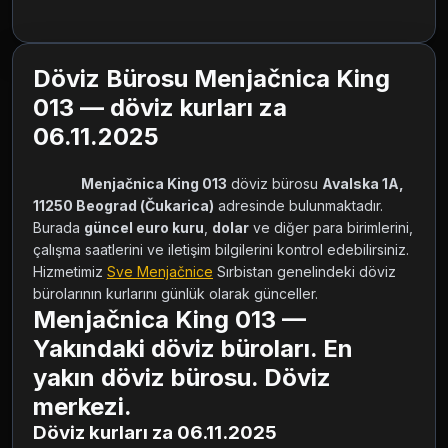
Döviz Bürosu Menjačnica King
013 — döviz kurları za
06.11.2025
Menjačnica King 013
 döviz bürosu 
Avalska 1A, 
11250 Beograd (Čukarica)
 adresinde bulunmaktadır. 
Burada 
güncel euro kuru
, 
dolar
 ve diğer para birimlerini, 
çalışma saatlerini ve iletişim bilgilerini kontrol edebilirsiniz. 
Hizmetimiz 
Sve Menjačnice
 Sırbistan genelindeki döviz 
bürolarının kurlarını günlük olarak günceller.        
Menjačnica King 013 —
Yakındaki döviz büroları. En
yakın döviz bürosu. Döviz
merkezi.
Döviz kurları za 06.11.2025