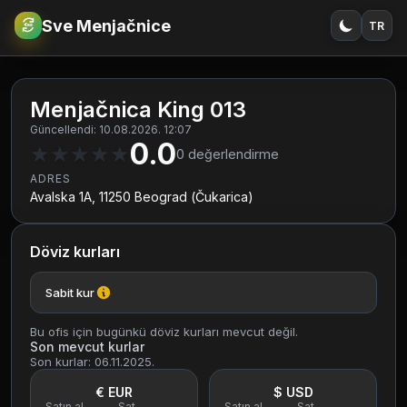
Sve Menjačnice
TR
€
RSD
Menjačnica King 013
Güncellendi: 10.08.2026. 12:07
0.0
★
★
★
★
★
0
değerlendirme
ADRES
Avalska 1A, 11250 Beograd (Čukarica)
Döviz kurları
Sabit kur
Bu ofis için bugünkü döviz kurları mevcut değil.
Son mevcut kurlar
Son kurlar: 06.11.2025.
€ EUR
$ USD
Satın al
Sat
Satın al
Sat