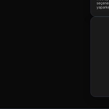
seçeneği
yaparke