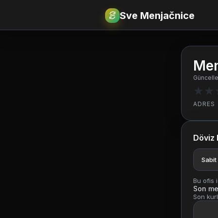
Sve Menjačnice
€
RSD
Men
Güncelle
★
★
ADRES
Döviz 
Sabit
Bu ofis 
Son me
Son kurl