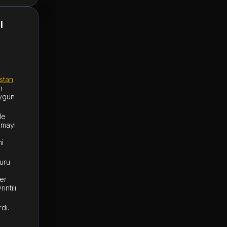
l
istan
ı
uygun
de
amayı
ni
uru
er
ıntılı
dı.