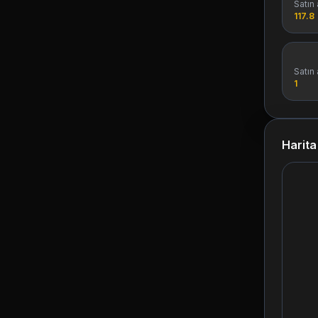
Satın 
117.8
Satın 
1
Harit