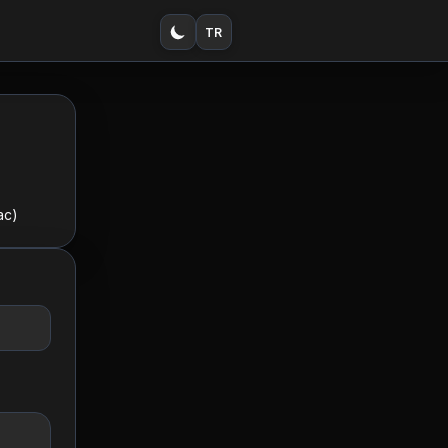
TR
ac)