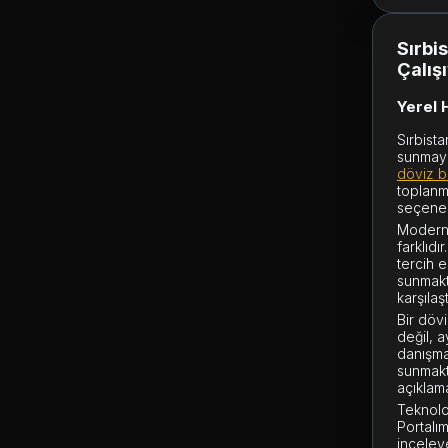
Sırbi
Çalış
Yerel 
Sırbist
sunmay
döviz b
toplanm
seçenekl
Modern 
farklıd
tercih 
sunmakta
karşılaş
Bir döv
değil, 
danışma
sunmakt
açıklama
Teknoloj
Portalım
inceleye