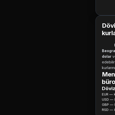
Dövi
kurl
Beogra
dolar
 v
edebilir
kurların
Menj
büro
Döviz
EUR — ku
USD — ku
GBP — ku
RSD — ku