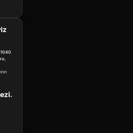
iz
11040 
ru
, 
nın 
ezi.