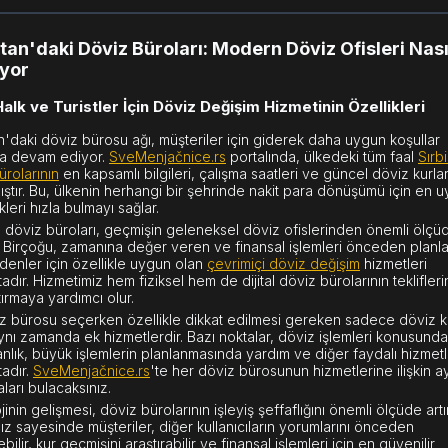
stan'daki Döviz Büroları: Modern Döviz Ofisleri Nası
ıyor
Halk ve Turistler İçin Döviz Değişim Hizmetinin Özellikleri
an'daki döviz bürosu ağı, müşteriler için giderek daha uygun koşullar
a devam ediyor.
SveMenjačnice.rs
portalında, ülkedeki tüm faal
Sırb
ürolarının
en kapsamlı bilgileri, çalışma saatleri ve güncel döviz kurlar
ıştır. Bu, ülkenin herhangi bir şehrinde nakit para dönüşümü için en 
eri hızla bulmayı sağlar.
döviz büroları, geçmişin geleneksel döviz ofislerinden önemli ölçü
ır. Birçoğu, zamanına değer veren ve finansal işlemleri önceden planl
edenler için özellikle uygun olan
çevrimiçi döviz değişim
hizmetleri
dır. Hizmetimiz hem fiziksel hem de dijital döviz bürolarının teklifleri
tırmaya yardımcı olur.
iz bürosu seçerken özellikle dikkat edilmesi gereken sadece döviz k
aynı zamanda ek hizmetlerdir. Bazı noktalar, döviz işlemleri konusunda
nlık, büyük işlemlerin planlanmasında yardım ve diğer faydalı hizmetl
adır.
SveMenjačnice.rs
'te her döviz bürosunun hizmetlerine ilişkin ayr
ları bulacaksınız.
inin gelişmesi, döviz bürolarının işleyiş şeffaflığını önemli ölçüde artır
ız sayesinde müşteriler, diğer kullanıcıların yorumlarını önceden
bilir, kur geçmişini araştırabilir ve finansal işlemleri için en güvenilir