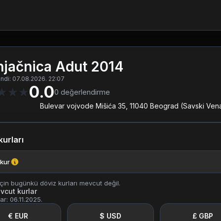
jačnica Adut 2014
ndi: 07.08.2026. 22:07
0.0
★
★
★
0
değerlendirme
Bulevar vojvode Mišića 35, 11040 Beograd (Savski Ven
kurları
 kur
için bugünkü döviz kurları mevcut değil.
vcut kurlar
ar: 06.11.2025.
€ EUR
$ USD
£ GBP