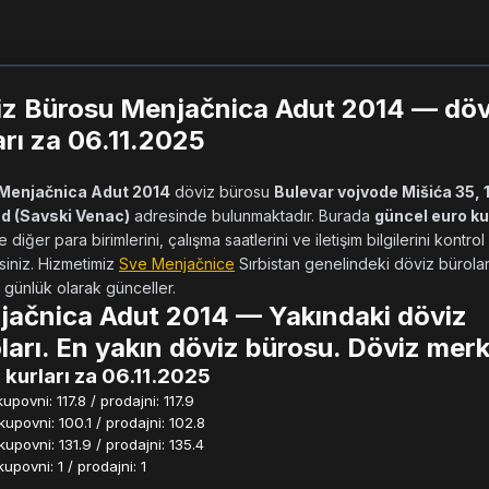
z Bürosu Menjačnica Adut 2014 — döv
arı za 06.11.2025
Menjačnica Adut 2014
 döviz bürosu 
Bulevar vojvode Mišića 35, 
d (Savski Venac)
 adresinde bulunmaktadır. Burada 
güncel euro ku
e diğer para birimlerini, çalışma saatlerini ve iletişim bilgilerini kontrol 
siniz. Hizmetimiz 
Sve Menjačnice
 Sırbistan genelindeki döviz büroları
ı günlük olarak günceller.        
ačnica Adut 2014 — Yakındaki döviz
ları. En yakın döviz bürosu. Döviz merk
 kurları za 06.11.2025
povni: 117.8 / prodajni: 117.9
povni: 100.1 / prodajni: 102.8
povni: 131.9 / prodajni: 135.4
povni: 1 / prodajni: 1