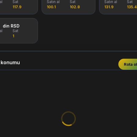
al
Sat
Satın al
Sat
Satın al
Sat
117.9
100.1
102.8
131.9
135.4
din RSD
al
Sat
1
a konumu
Rota o