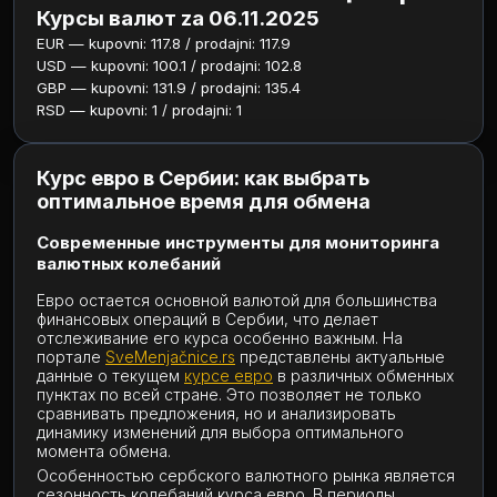
Курсы валют za 06.11.2025
EUR — kupovni: 117.8 / prodajni: 117.9
USD — kupovni: 100.1 / prodajni: 102.8
GBP — kupovni: 131.9 / prodajni: 135.4
RSD — kupovni: 1 / prodajni: 1
Курс евро в Сербии: как выбрать
оптимальное время для обмена
Современные инструменты для мониторинга
валютных колебаний
Евро остается основной валютой для большинства
финансовых операций в Сербии, что делает
отслеживание его курса особенно важным. На
портале
SveMenjačnice.rs
представлены актуальные
данные о текущем
курсе евро
в различных обменных
пунктах по всей стране. Это позволяет не только
сравнивать предложения, но и анализировать
динамику изменений для выбора оптимального
момента обмена.
Особенностью сербского валютного рынка является
сезонность колебаний курса евро. В периоды