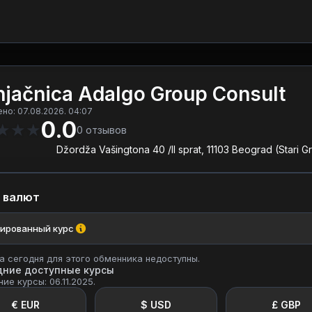
jačnica Adalgo Group Consult
но: 07.08.2026. 04:07
0.0
★
★
★
0
отзывов
Džordža Vašingtona 40 /II sprat, 11103 Beograd (Stari G
 валют
ированный курс
а сегодня для этого обменника недоступны.
дние доступные курсы
ие курсы: 06.11.2025.
€ EUR
$ USD
£ GBP