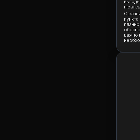
выгодн
нюансы
С разв
пункта
планир
обеспе
важно 
необхо