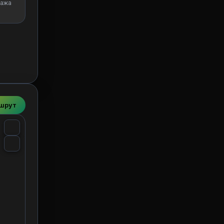
ажа
ршрут