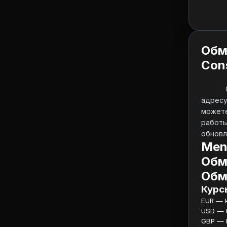
Обм
Con
адресу
можете
работы
обновл
Men
Обм
Обм
Курсы
EUR — ku
USD — ku
GBP — ku