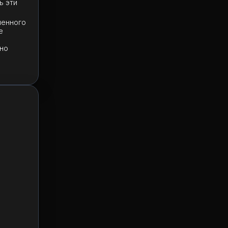
ь эти
менного
е
нно