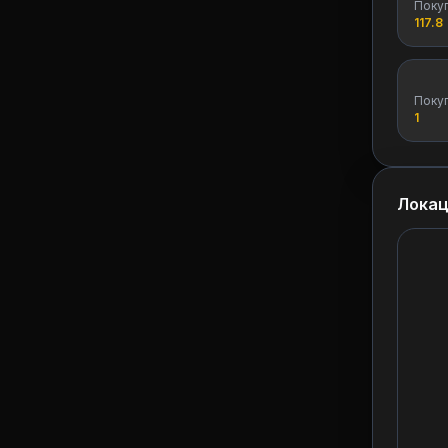
Поку
117.8
Поку
1
Локац