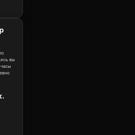
p
о 
десь вы 
 часы 
евно 
.