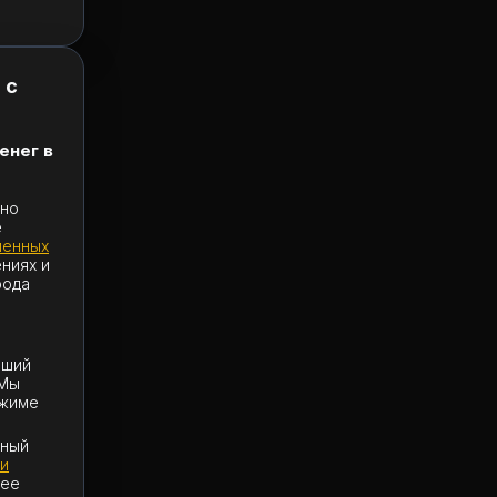
 с
енег в
 но
е
менных
ниях и
рода
йший
 Мы
ежиме
ьный
и
лее