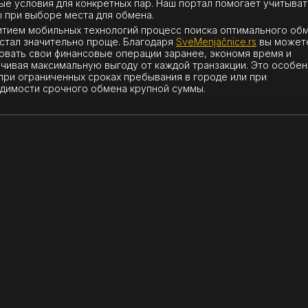
ые условия для конкретных пар. Наш портал помогает учитыват
 при выборе места для обмена.
итием мобильных технологий процесс поиска оптимального об
 стал значительно проще. Благодаря
SveMenjačnice.rs
вы может
овать свои финансовые операции заранее, экономя время и
чивая максимальную выгоду от каждой транзакции. Это особе
при ограниченных сроках пребывания в городе или при
димости срочного обмена крупной суммы.