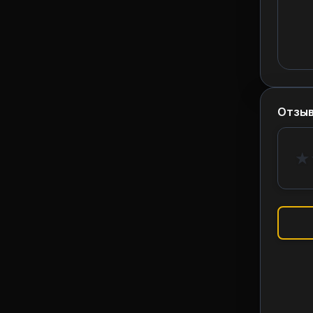
Отзы
★