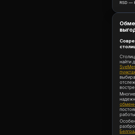
RSD — ku
Обмен
выго
Совре
столи
Столиц
найти 
SveMen
пункта
выбира
отслеж
востре
Многие
надежн
обменн
постоя
работы
Особен
разбро
Белгра