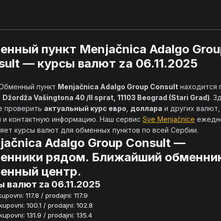
енный пункт Menjačnica Adalgo Grou
sult — курсы валют za 06.11.2025
            Обменный пункт 
Menjačnica Adalgo Group Consult
 находится п
 
Džordža Vašingtona 40 /II sprat, 11103 Beograd (Stari Grad)
. З
 проверить 
актуальный курс евро
, 
доллара
 и других валют,
 и контактную информацию. Наш сервис 
Sve Menjačnice
 ежедн
яет курсы валют для обменных пунктов по всей Сербии.        
jačnica Adalgo Group Consult —
енники рядом. Ближайший обменник
енный центр.
 валют za 06.11.2025
povni: 117.8 / prodajni: 117.9
povni: 100.1 / prodajni: 102.8
povni: 131.9 / prodajni: 135.4