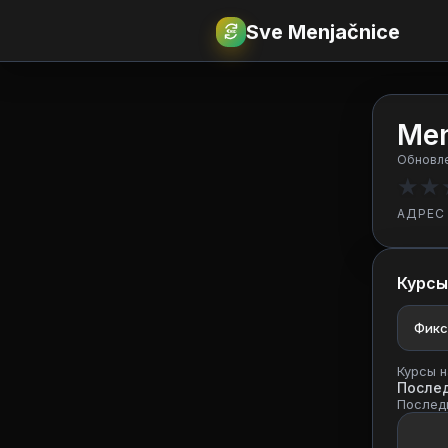
Sve Menjačnice
€
RSD
Men
Обновле
★
★
АДРЕС
Курсы
Фикс
Курсы н
После
Последн