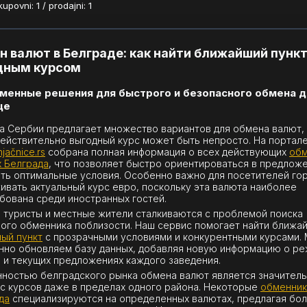
povni: 1 / prodajni: 1
 валют в Белграде: как найти ближайший пункт
дным курсом
менные решения для быстрого и безопасного обмена д
це
а Сербии предлагает множество вариантов для обмена валют,
действительно выгодный курс может быть непросто. На портал
jačnice.rs
собрана полная информация о всех действующих
об
х Белграда
, что позволяет быстро ориентироваться в предложе
ть оптимальные условия. Особенно важно для посетителей го
ивать актуальный курс евро, поскольку эта валюта наиболее
бована среди иностранных гостей.
 туристы и местные жители сталкиваются с проблемой поиска
ого обменника поблизости. Наш сервис помогает найти ближа
ый пункт
с прозрачными условиями и конкурентными курсами.
нно обновляем базу данных, добавляя новую информацию о р
 и текущих предложениях каждого заведения.
ностью белградского рынка обмена валют является значител
с курсов даже в пределах одного района. Некоторые
обменник
да
специализируются на определенных валютах, предлагая бо