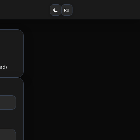
RU
rad)