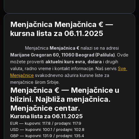
Menjačnica Menjačnica € —
kursna lista za 06.11.2025
            Menjačnica 
Menjačnica €
 nalazi se na adresi 
Marijane Gregoran 60, 11060 Beograd (Palilula)
. Ovde 
možete proveriti 
aktuelni kurs evra
, 
dolara
 i drugih 
valuta, radno vreme i kontakt informacije. Naš servis 
Sve 
Menjačnice
 svakodnevno ažurira kursne liste za 
menjačnice širom Srbije.        
Menjačnica € — Menjačnice u
blizini. Najbliža menjačnica.
Menjačnice centar.
Kursna lista za 06.11.2025
EUR — kupovni: 117.8 / prodajni: 117.9
USD — kupovni: 100.1 / prodajni: 102.8
GBP — kupovni: 131.9 / prodajni: 135.4