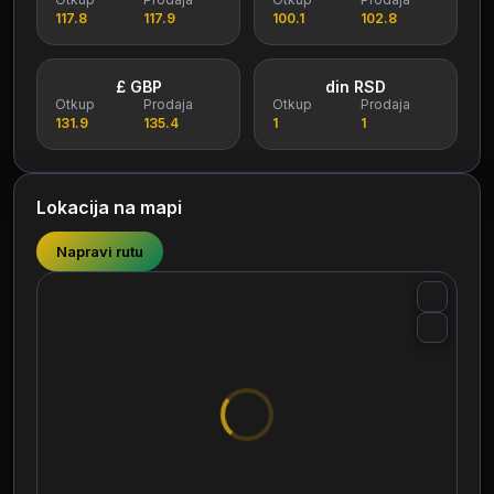
117.8
117.9
100.1
102.8
£ GBP
din RSD
Otkup
Prodaja
Otkup
Prodaja
131.9
135.4
1
1
Lokacija na mapi
Napravi rutu