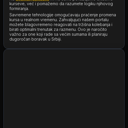
kurseve, već i pomažemo da razumete logiku njihovog
formiranja.
Savremene tehnologije omogućavaju praćenje promena
kursa u realnom vremenu. Zahvaljujući našem portalu
možete blagovremeno reagovati na tržišna kolebanja i
birati optimalni trenutak za razmenu. Ovo je naročito
važno za one koji rade sa većim sumama ili planiraju
dugoročan boravak u Srbiji.