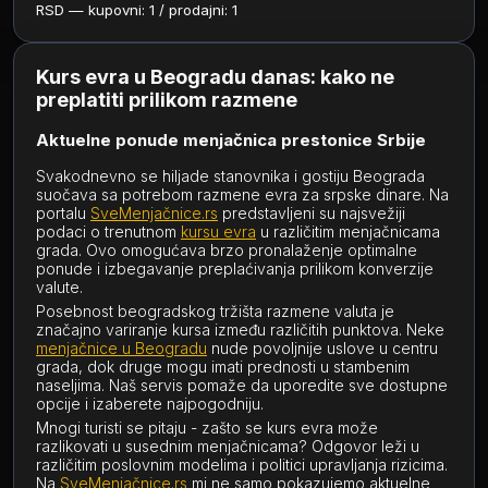
RSD — kupovni: 1 / prodajni: 1
Kurs evra u Beogradu danas: kako ne
preplatiti prilikom razmene
Aktuelne ponude menjačnica prestonice Srbije
Svakodnevno se hiljade stanovnika i gostiju Beograda
suočava sa potrebom razmene evra za srpske dinare. Na
portalu
SveMenjačnice.rs
predstavljeni su najsvežiji
podaci o trenutnom
kursu evra
u različitim menjačnicama
grada. Ovo omogućava brzo pronalaženje optimalne
ponude i izbegavanje preplaćivanja prilikom konverzije
valute.
Posebnost beogradskog tržišta razmene valuta je
značajno variranje kursa između različitih punktova. Neke
menjačnice u Beogradu
nude povoljnije uslove u centru
grada, dok druge mogu imati prednosti u stambenim
naseljima. Naš servis pomaže da uporedite sve dostupne
opcije i izaberete najpogodniju.
Mnogi turisti se pitaju - zašto se kurs evra može
razlikovati u susednim menjačnicama? Odgovor leži u
različitim poslovnim modelima i politici upravljanja rizicima.
Na
SveMenjačnice.rs
mi ne samo pokazujemo aktuelne