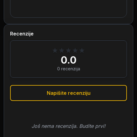
Recenzije
★
★
★
★
★
0.0
0
recenzija
Napišite recenziju
Još nema recenzija. Budite prvi!