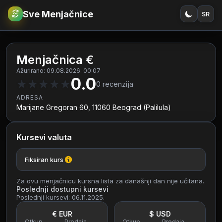
Sve Menjačnice
SR
€
RSD
Menjačnica €
Ažurirano: 09.08.2026. 00:07
0.0
★
★
★
★
★
0
recenzija
ADRESA
Marijane Gregoran 60, 11060 Beograd (Palilula)
Kursevi valuta
Fiksiran kurs
Za ovu menjačnicu kursna lista za današnji dan nije učitana.
Poslednji dostupni kursevi
Poslednji kursevi: 06.11.2025.
€ EUR
$ USD
Otkup
Prodaja
Otkup
Prodaja