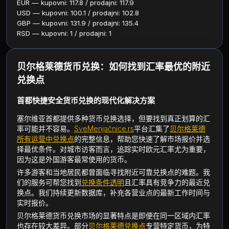
EUR — kupovni: 117.8 / prodajni: 117.9
USD — kupovni: 100.1 / prodajni: 102.8
GBP — kupovni: 131.9 / prodajni: 135.4
RSD — kupovni: 1 / prodajni: 1
贝尔格莱德货币兑换：如何找到汇率最优的附近
兑换点
首都快捷安全货币兑换的现代化解决方案
塞尔维亚首都提供多种货币兑换选择，但要找到真正划算的汇
率可能并不容易。
SveMenjačnice.rs
平台汇集了
贝尔格莱德
所有运营中兑换点
的完整信息，帮助您快速了解市场报价并选
择最优条件。对城市访客而言，追踪实时欧元汇率尤为重要，
因为这是外国游客最常使用的货币。
许多游客和当地居民都曾面临寻找附近可靠兑换点的难题。我
们的服务可帮您找到
兑换条件透明
且汇率具有竞争力的最近兑
换点。我们持续更新数据库，补充各营业点的最新工作时间与
实时报价。
贝尔格莱德货币兑换市场的显著特点是即便在同一区域内汇率
也存在较大差异。部分
贝尔格莱德兑换点
专营特定货币，为特