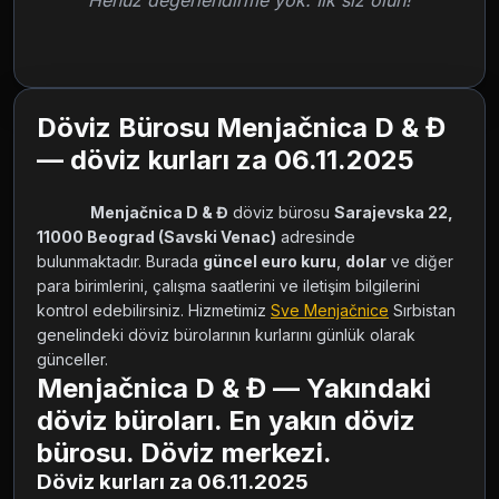
Henüz değerlendirme yok. İlk siz olun!
Döviz Bürosu Menjačnica D & Đ
— döviz kurları za 06.11.2025
Menjačnica D & Đ
 döviz bürosu 
Sarajevska 22, 
11000 Beograd (Savski Venac)
 adresinde 
bulunmaktadır. Burada 
güncel euro kuru
, 
dolar
 ve diğer 
para birimlerini, çalışma saatlerini ve iletişim bilgilerini 
kontrol edebilirsiniz. Hizmetimiz 
Sve Menjačnice
 Sırbistan 
genelindeki döviz bürolarının kurlarını günlük olarak 
günceller.        
Menjačnica D & Đ — Yakındaki
döviz büroları. En yakın döviz
bürosu. Döviz merkezi.
Döviz kurları za 06.11.2025