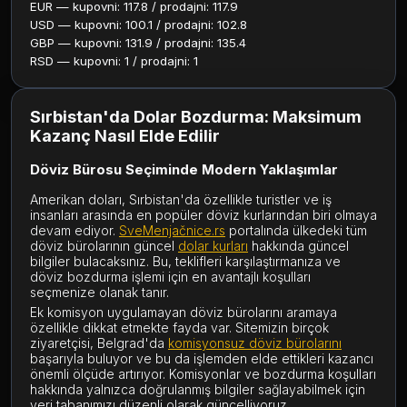
EUR — kupovni: 117.8 / prodajni: 117.9
USD — kupovni: 100.1 / prodajni: 102.8
GBP — kupovni: 131.9 / prodajni: 135.4
RSD — kupovni: 1 / prodajni: 1
Sırbistan'da Dolar Bozdurma: Maksimum
Kazanç Nasıl Elde Edilir
Döviz Bürosu Seçiminde Modern Yaklaşımlar
Amerikan doları, Sırbistan'da özellikle turistler ve iş
insanları arasında en popüler döviz kurlarından biri olmaya
devam ediyor.
SveMenjačnice.rs
portalında ülkedeki tüm
döviz bürolarının güncel
dolar kurları
hakkında güncel
bilgiler bulacaksınız. Bu, teklifleri karşılaştırmanıza ve
döviz bozdurma işlemi için en avantajlı koşulları
seçmenize olanak tanır.
Ek komisyon uygulamayan döviz bürolarını aramaya
özellikle dikkat etmekte fayda var. Sitemizin birçok
ziyaretçisi, Belgrad'da
komisyonsuz döviz bürolarını
başarıyla buluyor ve bu da işlemden elde ettikleri kazancı
önemli ölçüde artırıyor. Komisyonlar ve bozdurma koşulları
hakkında yalnızca doğrulanmış bilgiler sağlayabilmek için
veri tabanımızı düzenli olarak güncelliyoruz.