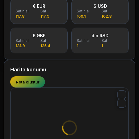
€ EUR
$ USD
Satın al
Sat
Satın al
Sat
117.8
117.9
100.1
102.8
£ GBP
din RSD
Satın al
Sat
Satın al
Sat
131.9
135.4
1
1
Harita konumu
Rota oluştur