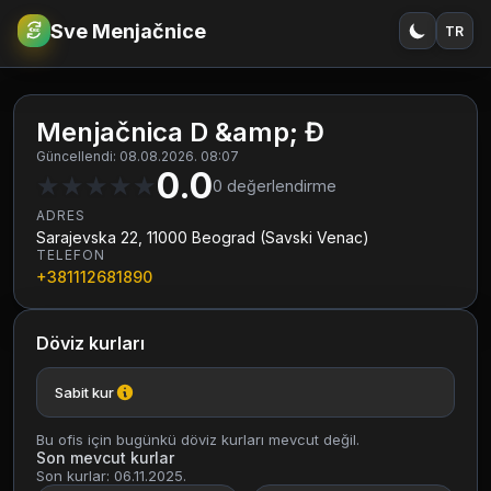
Sve Menjačnice
TR
€
RSD
Menjačnica D &amp; Đ
Güncellendi: 08.08.2026. 08:07
0.0
★
★
★
★
★
0
değerlendirme
ADRES
Sarajevska 22, 11000 Beograd (Savski Venac)
TELEFON
+381112681890
Döviz kurları
Sabit kur
Bu ofis için bugünkü döviz kurları mevcut değil.
Son mevcut kurlar
Son kurlar: 06.11.2025.