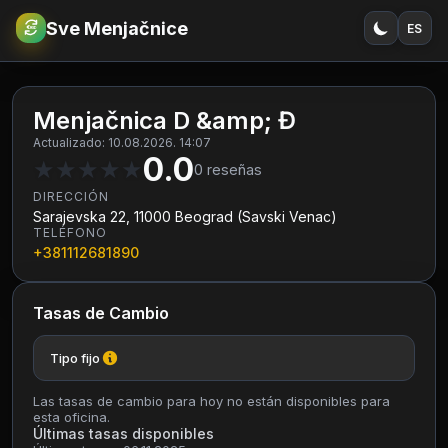
Sve Menjačnice
ES
€
RSD
Menjačnica D &amp; Đ
Actualizado: 10.08.2026. 14:07
0.0
★
★
★
★
★
0
reseñas
DIRECCIÓN
Sarajevska 22, 11000 Beograd (Savski Venac)
TELÉFONO
+381112681890
Tasas de Cambio
Tipo fijo
Las tasas de cambio para hoy no están disponibles para
esta oficina.
Últimas tasas disponibles