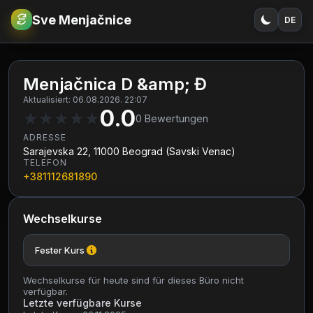
Sve Menjačnice
DE
€
RSD
Menjačnica D &amp; Đ
Aktualisiert: 06.08.2026. 22:07
0.0
★
★
★
★
★
0
Bewertungen
ADRESSE
Sarajevska 22, 11000 Beograd (Savski Venac)
TELEFON
+381112681890
Wechselkurse
Fester Kurs
Wechselkurse für heute sind für dieses Büro nicht
verfügbar.
Letzte verfügbare Kurse