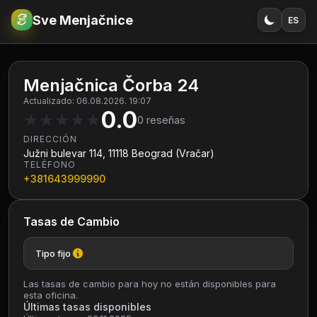
Sve Menjačnice
ES
€
RSD
Menjačnica Čorba 24
Actualizado: 06.08.2026. 19:07
0.0
★
★
★
★
★
0
reseñas
DIRECCIÓN
Južni bulevar 114, 11118 Beograd (Vračar)
TELÉFONO
+381643999990
Tasas de Cambio
Tipo fijo
Las tasas de cambio para hoy no están disponibles para
esta oficina.
Últimas tasas disponibles