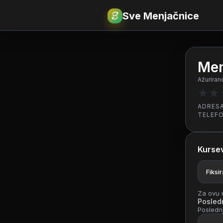
Sve Menjačnice
€
RSD
Men
Ažuriran
★
★
ADRES
TELEF
Kursev
Fiksi
Za ovu m
Posledn
Poslednj