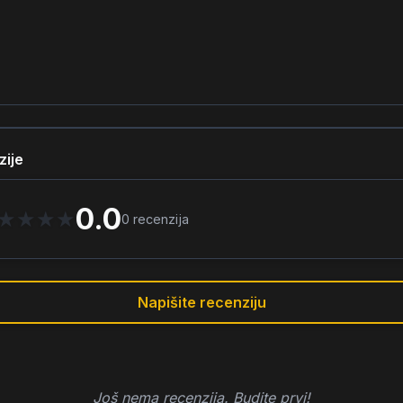
zije
0.0
★
★
★
★
0
recenzija
Napišite recenziju
Još nema recenzija. Budite prvi!