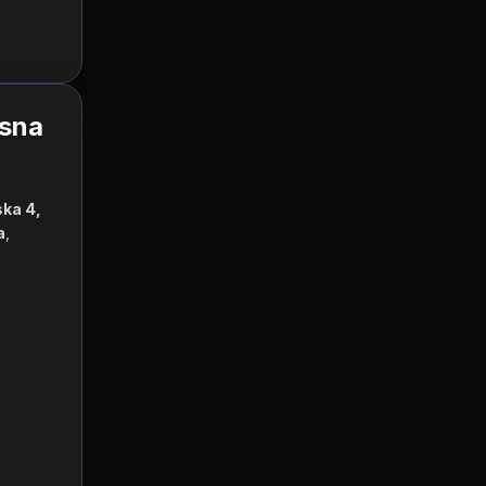
rsna
ka 4, 
a
, 
   