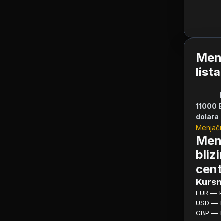
Men
list
11000 
dolara
Menjač
Men
bliz
cent
Kursn
EUR — ku
USD — ku
GBP — ku