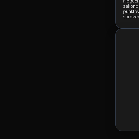
mogućno
zakonod
punktov
sproved