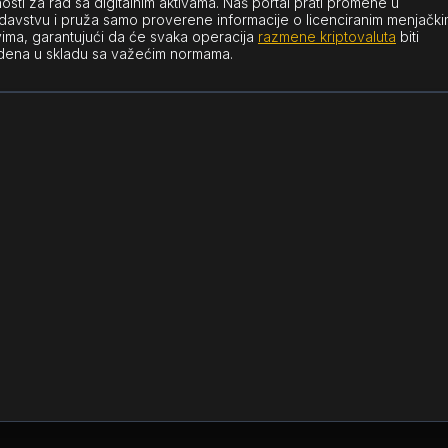
sti za rad sa digitalnim aktivama. Naš portal prati promene u
avstvu i pruža samo proverene informacije o licenciranim menjačk
ima, garantujući da će svaka operacija
razmene kriptovaluta
biti
ena u skladu sa važećim normama.