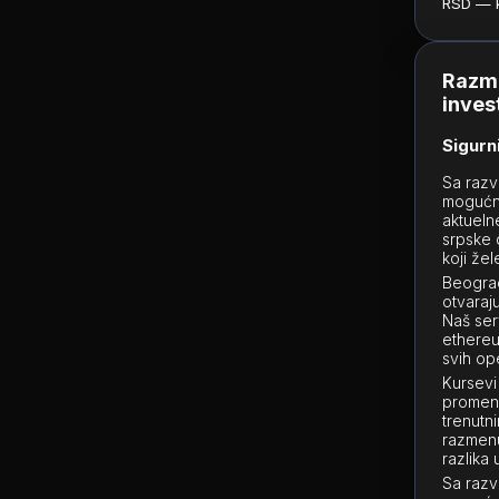
RSD — ku
Razme
inves
Sigurni
Sa razv
mogućno
aktueln
srpske 
koji žel
Beograd
otvaraj
Naš ser
ethereu
svih ope
Kursevi 
promen
trenutn
razmenu
razlika
Sa razvo