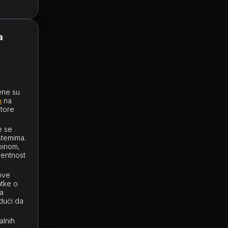
a
ene su
a
na
itore
e se
stemima.
oinom,
rentnost
hove
tke o
za
dući da
alnih