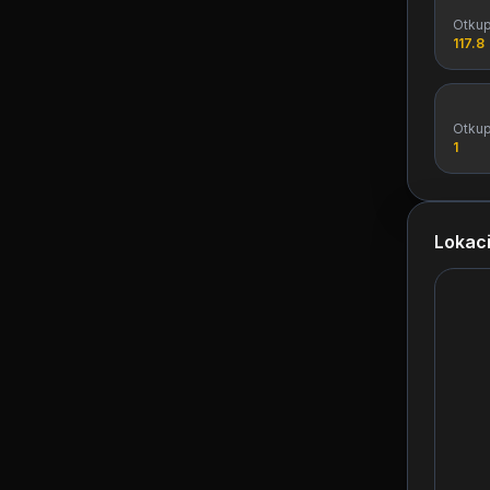
Otku
117.8
Otku
1
Lokaci