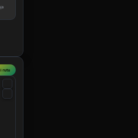
ja
i rutu