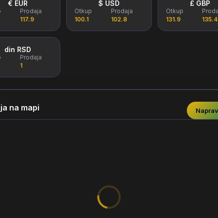
€ EUR
$ USD
£ GBP
p
Prodaja
Otkup
Prodaja
Otkup
Proda
117.9
100.1
102.8
131.9
135.4
din RSD
p
Prodaja
1
ja na mapi
Naprav