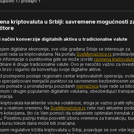
povni: 1 / prodajni: 1
na kriptovaluta u Srbiji: savremene mogućnosti z
titore
 načini konverzije digitalnih aktivа u tradicionalne valute
ojem digitalne ekonomije, sve više građana Srbije se interesuje za
sti rada sa kriptovalutama. Na portalu
SveMenjačnice.rs
predstavlj
e informacije o punktovima gde se može izvršiti
razmena kriptovalut
dinare ili druge tradicionalne valute. Ovo je naročito važno za invest
e brzo i sigurno da konvertuju svoje digitalne aktivе.
 postepeno postaje regionalni centar kriptovalutnih operacija, ovd
u specijalizovani menjački punktovi sa savremenim bezbednosnim si
vis pomaže u pronalaženju pouzdanih
menjačnica
koje rade sa bitc
mom i drugim popularnim digitalnim valutama, obezbeđujući transpa
racija.
kriptovaluta karakteriše visoka volatilnost, stoga je važno pratiti nji
e u realnom vremenu. Na
SveMenjačnice.rs
ćete naći aktuelne poda
im kotacijama, što će Vam pomoći da odaberete optimalan trenutak 
. Posebnu pažnju treba posvetiti izboru vremena za transakciju, bu
 u kursu tokom dana može biti značajna.
jem regulative tržišta kriptovaluta u Srbiji, pojavljuje se sve više leg