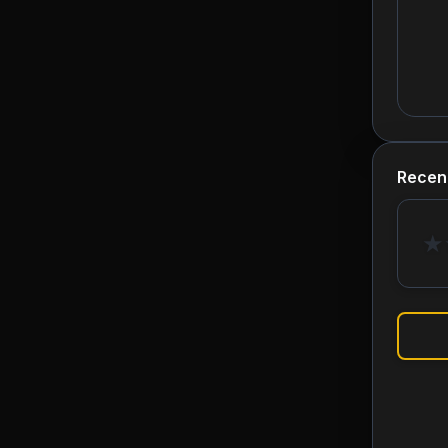
Recen
★