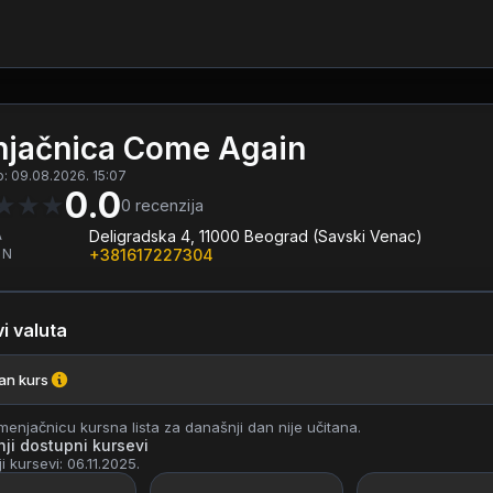
jačnica Come Again
o: 09.08.2026. 15:07
0.0
★
★
★
0
recenzija
A
Deligradska 4, 11000 Beograd (Savski Venac)
ON
+381617227304
i valuta
ran kurs
enjačnicu kursna lista za današnji dan nije učitana.
ji dostupni kursevi
i kursevi: 06.11.2025.