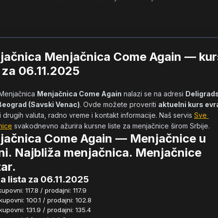
jačnica Menjačnica Come Again — ku
a za 06.11.2025
            Menjačnica 
Menjačnica Come Again
 nalazi se na adresi 
Deligrads
Beograd (Savski Venac)
. Ovde možete proveriti 
aktuelni kurs evr
 i drugih valuta, radno vreme i kontakt informacije. Naš servis 
Sve 
nice
 svakodnevno ažurira kursne liste za menjačnice širom Srbije.     
jačnica Come Again — Menjačnice u
ini. Najbliža menjačnica. Menjačnice
ar.
a lista za 06.11.2025
povni: 117.8 / prodajni: 117.9
povni: 100.1 / prodajni: 102.8
povni: 131.9 / prodajni: 135.4