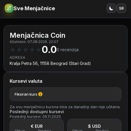
Sve Menjačnice
SR
€
RSD
Menjačnica Coin
Ažurirano: 07.08.2026. 22:07
0.0
★
★
★
★
★
0
recenzija
ADRESA
Kralja Petra 56, 11158 Beograd (Stari Grad)
Kursevi valuta
Fiksiran kurs
Za ovu menjačnicu kursna lista za današnji dan nije učitana.
Poslednji dostupni kursevi
Poslednji kursevi: 06.11.2025.
€ EUR
$ USD
Otkup
Prodaja
Otkup
Prodaja