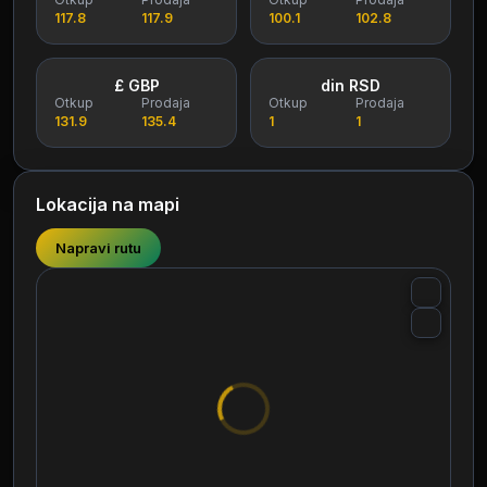
117.8
117.9
100.1
102.8
£ GBP
din RSD
Otkup
Prodaja
Otkup
Prodaja
131.9
135.4
1
1
Lokacija na mapi
Napravi rutu