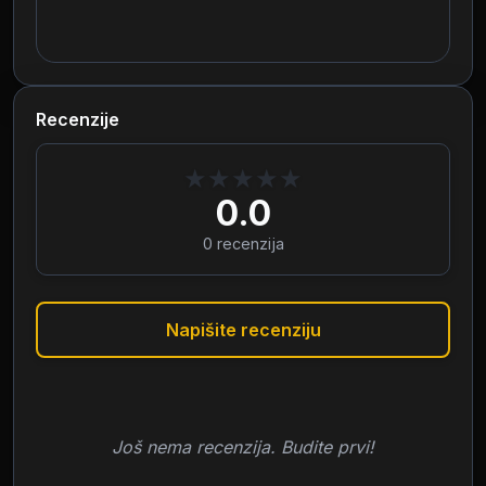
Recenzije
★
★
★
★
★
0.0
0
recenzija
Napišite recenziju
Još nema recenzija. Budite prvi!