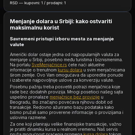
RSD — kupovni: 1 / prodajni: 1
Menjanje dolara u Srbiji: kako ostvariti
maksimalnu korist
Savremeni pristupi izboru mesta za menjanje
valute
Američki dolar ostaje jedna od najpopularnijih valuta za
menjanje u Srbiji, posebno među turistima i biznismenima.
Na portalu
SveMenjačnice.rs
ćete naći aktuelne
informacije o trenutnom
kursu dolara
u svim menjačnicama
širom zemlje. Ovo Vam omogućava da uporedite ponude
i izaberete najpovoljnije uslove za konverziju valute.
Posebnu pažnju treba posvetiti potrazi menjačnica koje
rade bez dodatnih provizija. Mnogi posetioci našeg sajta
uspešno pronalaze
menjačnice bez provizije
u
Beogradu, što značajno povećava njihovu dobit od
transakcije. Redovno ažuriramo bazu podataka kako
bismo pružali samo proverene informacije o provizijama i
uslovima razmene.
Za one koji planiraju velike finansijske transakcije, važno
je pratiti dinamiku kursa u realnom vremenu. Naš servis
pruža mogućnost praćenja promena
kursa dolara
tokom