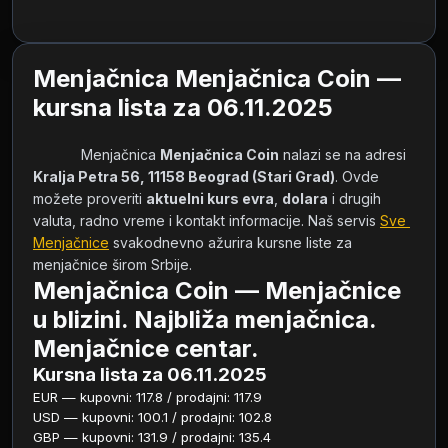
Menjačnica Menjačnica Coin —
kursna lista za 06.11.2025
            Menjačnica 
Menjačnica Coin
 nalazi se na adresi 
Kralja Petra 56, 11158 Beograd (Stari Grad)
. Ovde 
možete proveriti 
aktuelni kurs evra
, 
dolara
 i drugih 
valuta, radno vreme i kontakt informacije. Naš servis 
Sve 
Menjačnice
 svakodnevno ažurira kursne liste za 
menjačnice širom Srbije.        
Menjačnica Coin — Menjačnice
u blizini. Najbliža menjačnica.
Menjačnice centar.
Kursna lista za 06.11.2025
EUR — kupovni: 117.8 / prodajni: 117.9
USD — kupovni: 100.1 / prodajni: 102.8
GBP — kupovni: 131.9 / prodajni: 135.4