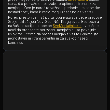
dana, što pomaže da se izabere optimalan trenutak za
menjanje. Ovo je naročito važno u periodima ekonomske
nestabilnosti, kada kursevi mogu značajno da variraju.
Pored prestonice, naš portal obuhvata sve veće gradove
Srbije, uključujući Novi Sad, Niš i Kragujevac. Bez obzira
na Vašu lokaciju, uz pomoć
SveMenjačnice.rs
uvek ćete
moći da pronađete pouzdanu menjačnicu sa povoljnim
uslovima. Težimo da proces menjanja valute učinimo što
jednostavnijim i transparentnijim za svakog našeg
korisnika.