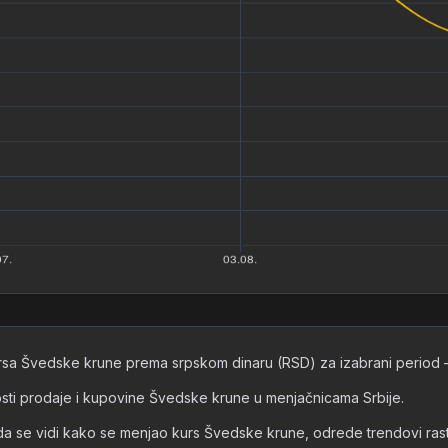
ursa Švedske krune prema srpskom dinaru (RSD) za izabrani period — 
dnosti prodaje i kupovine Švedske krune u menjačnicama Srbije.
e vidi kako se menjao kurs Švedske krune, odrede trendovi rasta ili