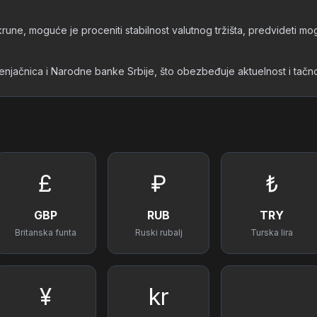
rune, moguće je proceniti stabilnost valutnog tržišta, predvideti mo
 menjačnica i Narodne banke Srbije, što obezbeđuje aktuelnost i ta
£
₽
₺
GBP
RUB
TRY
Britanska funta
Ruski rubalj
Turska lira
¥
kr