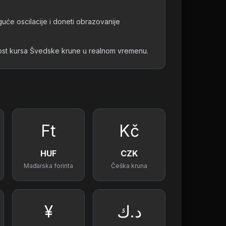
guće oscilacije i doneti obrazovanije
čnost kursa Švedske krune u realnom vremenu.
Ft
Kč
HUF
CZK
Mađarska forinta
Češka kruna
¥
د.ك