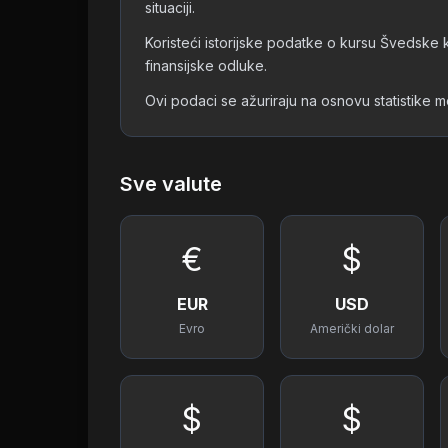
situaciji.
Koristeći istorijske podatke o kursu Švedske k
finansijske odluke.
Ovi podaci se ažuriraju na osnovu statistike
Sve valute
€
$
EUR
USD
Evro
Američki dolar
$
$