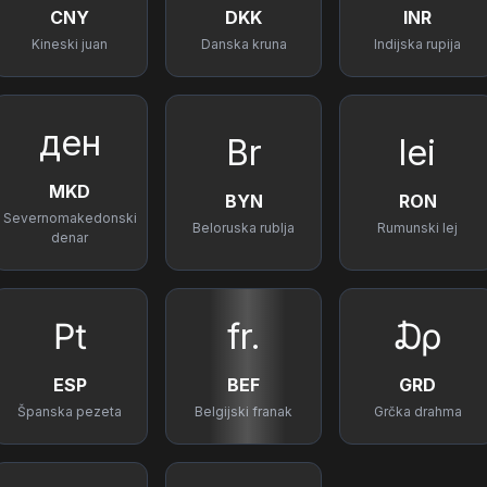
CNY
DKK
INR
Kineski juan
Danska kruna
Indijska rupija
ден
Br
lei
MKD
BYN
RON
Severnomakedonski
Beloruska rublja
Rumunski lej
denar
₧
fr.
₯
ESP
BEF
GRD
Španska pezeta
Belgijski franak
Grčka drahma