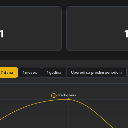
1
7 dana
1 mesec
1 godina
Uporedi sa prošlim periodom