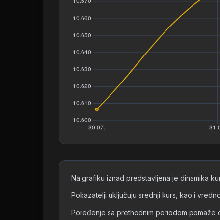
Na grafiku iznad predstavljena je dinamika k
Pokazatelji uključuju srednji kurs, kao i vre
Poređenje sa prethodnim periodom pomaže da s