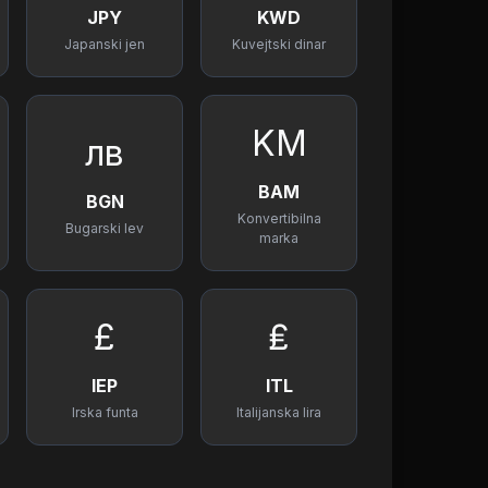
JPY
KWD
Japanski jen
Kuvejtski dinar
KM
лв
BAM
BGN
Konvertibilna
Bugarski lev
marka
£
₤
IEP
ITL
Irska funta
Italijanska lira