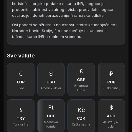
Koristeći istorijske podatke o kursu INR, moguće je
proceniti stabilnost valutnog tržišta, predvideti moguće
oscilacije i doneti obrazovanije finansijske odluke.
Ovi podaci se ažuriraju na osnovu statistike menjačnica i
Narodne banke Srbije, što obezbeđuje aktuelnost i
tačnost kursa INR u realnom vremenu.
Sve valute
£
€
$
₽
GBP
EUR
USD
RUB
Britanska
Evro
Američki dolar
Ruski rubalj
funta
Ft
$
₺
Kč
HUF
AUD
TRY
CZK
Mađarska
Australijski
Turska lira
Češka kruna
forinta
dolar