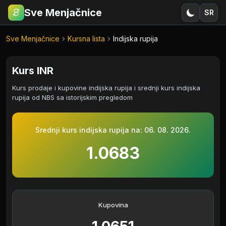
Sve Menjačnice
SR
€
RSD
Sve Menjačnice
Kursna lista
Indijska rupija
Kurs INR
Kurs prodaje i kupovine indijska rupija i srednji kurs indijska
rupija od NBS sa istorijskim pregledom
Srednji kurs indijska rupija na:
06. 08. 2026.
1.0683
Kupovina