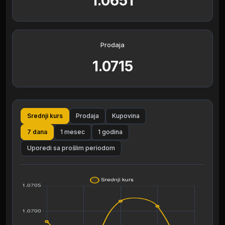
1.0651
Prodaja
1.0715
Srednji kurs
Prodaja
Kupovina
7 dana
1 mesec
1 godina
Uporedi sa prošlim periodom