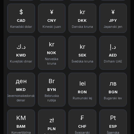
$
¥
kr
¥
CAD
CNY
DKK
JPY
Kanadski dolar
Kineski juan
Danska kruna
Japanski jen
kr
د.ك
kr
د.إ
NOK
KWD
SEK
AED
Norveška
Kuvejtski dinar
Švedska kruna
Dirham UAE
kruna
ден
Br
lei
лв
MKD
BYN
RON
BGN
Severnomakedonski
Beloruska
Rumunski lej
Bugarski lev
denar
rublja
KM
₣
₧
zł
BAM
CHF
ESP
PLN
Konvertibilna
Švajcarski
Španska