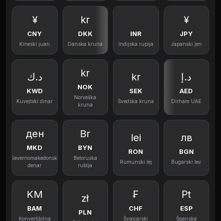
¥
kr
¥
CNY
DKK
INR
JPY
Kineski juan
Danska kruna
Indijska rupija
Japanski jen
kr
د.ك
kr
د.إ
NOK
KWD
SEK
AED
Norveška
Kuvejtski dinar
Švedska kruna
Dirham UAE
kruna
ден
Br
lei
лв
MKD
BYN
RON
BGN
Severnomakedonski
Beloruska
Rumunski lej
Bugarski lev
denar
rublja
KM
₣
₧
zł
BAM
CHF
ESP
PLN
Konvertibilna
Švajcarski
Španska