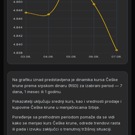
Na grafiku iznad predstavljena je dinamika kursa Češke
krune prema srpskom dinaru (RSD) za izabrani period — 7
dana, 1 mesec ili 1 godinu.
Pokazatelji uključuju srednji kurs, kao i vrednosti prodaje i
kupovine Češke krune u menjačnicama Srbije.
Poređenje sa prethodnim periodom pomaže da se vidi
kako se menjao kurs Češke krune, odrede trendovi rasta
ili pada i izvuku zaključci o trenutnoj tržišnoj situaciji.