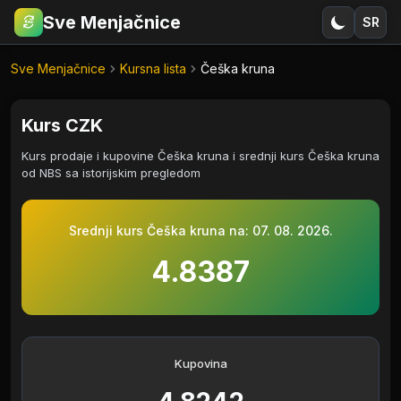
Sve Menjačnice
SR
€
RSD
Sve Menjačnice
Kursna lista
Češka kruna
Kurs CZK
Kurs prodaje i kupovine Češka kruna i srednji kurs Češka kruna
od NBS sa istorijskim pregledom
Srednji kurs Češka kruna na:
07. 08. 2026.
4.8387
Kupovina