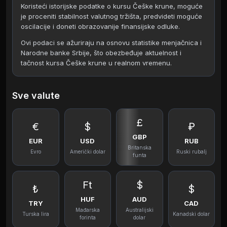
Koristeći istorijske podatke o kursu Češke krune, moguće
je proceniti stabilnost valutnog tržišta, predvideti moguće
oscilacije i doneti obrazovanije finansijske odluke.
Ovi podaci se ažuriraju na osnovu statistike menjačnica i
Narodne banke Srbije, što obezbeđuje aktuelnost i
tačnost kursa Češke krune u realnom vremenu.
Sve valute
£
€
$
₽
GBP
EUR
USD
RUB
Britanska
Evro
Američki dolar
Ruski rubalj
funta
Ft
$
₺
$
HUF
AUD
TRY
CAD
Mađarska
Australijski
Turska lira
Kanadski dolar
forinta
dolar