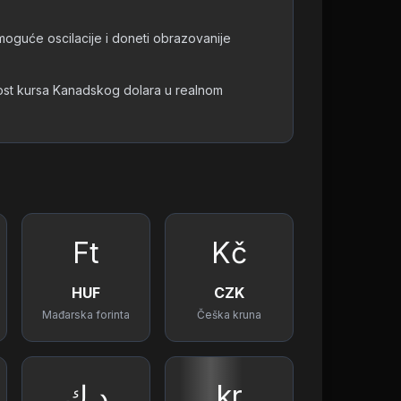
 moguće oscilacije i doneti obrazovanije
nost kursa Kanadskog dolara u realnom
Ft
Kč
HUF
CZK
Mađarska forinta
Češka kruna
د.ك
kr