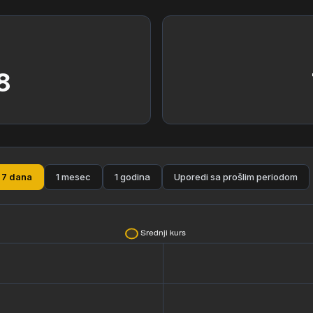
8
7 dana
1 mesec
1 godina
Uporedi sa prošlim periodom