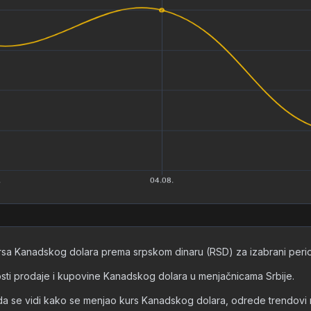
ursa Kanadskog dolara prema srpskom dinaru (RSD) za izabrani period
dnosti prodaje i kupovine Kanadskog dolara u menjačnicama Srbije.
e vidi kako se menjao kurs Kanadskog dolara, odrede trendovi rasta