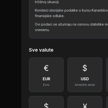
tržišnoj situaciji.
Koristeći istorijske podatke o kursu Kanadskog
finansijske odluke.
Ovi podaci se ažuriraju na osnovu statistike
vremenu.
Sve valute
€
$
EUR
USD
Evro
Američki dolar
$
¥