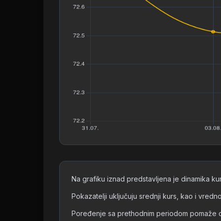
Na grafiku iznad predstavljena je dinamika k
Pokazatelji uključuju srednji kurs, kao i vre
Poređenje sa prethodnim periodom pomaže da s