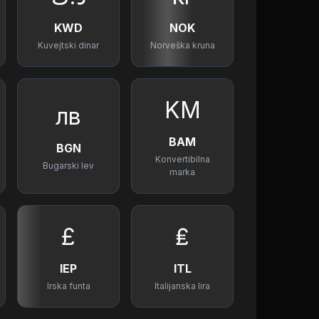
KWD
NOK
Kuvejtski dinar
Norveška kruna
KM
лв
BAM
BGN
Konvertibilna
Bugarski lev
marka
£
₤
IEP
ITL
Irska funta
Italijanska lira