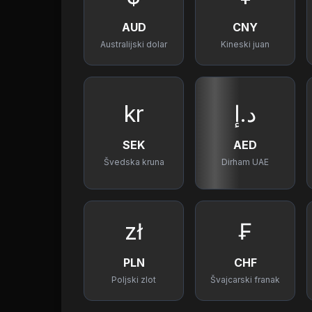
AUD
CNY
Australijski dolar
Kineski juan
kr
د.إ
SEK
AED
Švedska kruna
Dirham UAE
zł
₣
PLN
CHF
Poljski zlot
Švajcarski franak