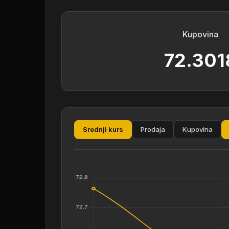
Kupovina
72.301
Srednji kurs
Prodaja
Kupovina