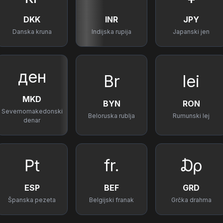
DKK
INR
JPY
Danska kruna
Indijska rupija
Japanski jen
ден
Br
lei
MKD
BYN
RON
Severnomakedonski
Beloruska rublja
Rumunski lej
denar
₧
fr.
₯
ESP
BEF
GRD
Španska pezeta
Belgijski franak
Grčka drahma