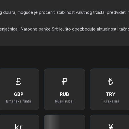
 dolara, moguće je proceniti stabilnost valutnog tržišta, predvideti
 menjačnica i Narodne banke Srbije, što obezbeđuje aktuelnost i tač
£
₽
₺
GBP
RUB
TRY
Britanska funta
Ruski rubalj
Turska lira
kr
¥